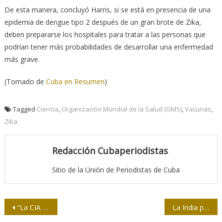
De esta manera, concluyó Harris, si se está en presencia de una
epidemia de dengue tipo 2 después de un gran brote de Zika,
deben prepararse los hospitales para tratar a las personas que
podrían tener más probabilidades de desarrollar una enfermedad
más grave.
(Tomado de
Cuba en Resumen
)
Tagged
Ciencia
,
Organización Mundial de la Salud (OMS)
,
Vacunas
,
Zika
Redacción Cubaperiodistas
Sitio de la Unión de Periodistas de Cuba
Navegación
“La CIA guarda silencio…”
La India puede convertirse en una superpotencia mundial contra el cambio climático