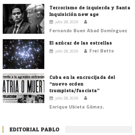
Terrorismo de izquierda y Santa
Inquisición new age
julio 28, 2026
Fernando Buen Abad Domínguez
El azúcar de las estrellas
Frei Betto
julio 28, 2026
Cuba en la encrucijada del
“nuevo orden
trumpista/fascista”
julio 28, 2026
Enrique Ubieta Gómez.
EDITORIAL PABLO