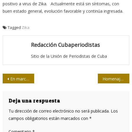
positivo a virus de Zika. Actualmente está sin síntomas, con
buen estado general, evolución favorable y continúa ingresada.
Tagged
Zika
Redacción Cubaperiodistas
Sitio de la Unión de Periodistas de Cuba
Navegación
En marcha el XII Encuentro Iberoamericano de Género y Comunicación
Homenaje a periodista ecuatoriano Carlos Bastidas
de
entradas
Deja una respuesta
Tu dirección de correo electrónico no será publicada.
Los
campos obligatorios están marcados con
*
Comentario
*