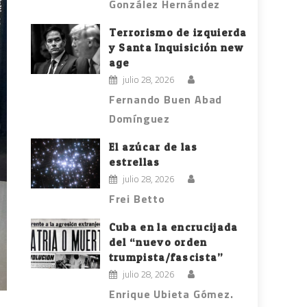
González Hernández
Terrorismo de izquierda
y Santa Inquisición new
age
julio 28, 2026
Fernando Buen Abad
Domínguez
El azúcar de las
estrellas
julio 28, 2026
Frei Betto
Cuba en la encrucijada
del “nuevo orden
trumpista/fascista”
julio 28, 2026
Enrique Ubieta Gómez.