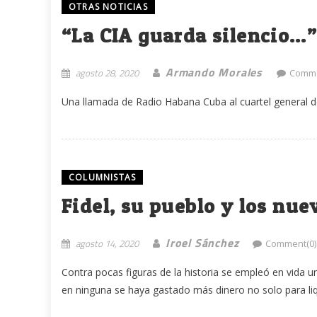
OTRAS NOTICIAS
“La CIA guarda silencio…
Armando Morales
agosto 28, 2020
Comme
Una llamada de Radio Habana Cuba al cuartel general de
COLUMNISTAS
Fidel, su pueblo y los nu
Iroel Sánchez
agosto 14, 2020
Comment(0)
Contra pocas figuras de la historia se empleó en vida u
en ninguna se haya gastado más dinero no solo para liqu