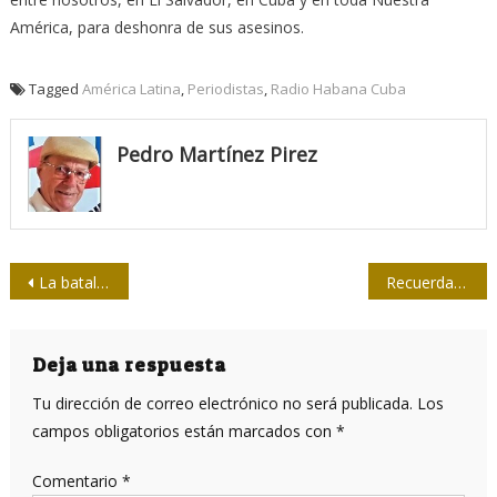
América, para deshonra de sus asesinos.
Tagged
América Latina
,
Periodistas
,
Radio Habana Cuba
Pedro Martínez Pirez
Navegación
La batalla económica y frente a la COVID-19 en la Cuba actual (II)
Recuerdan a Carlos Bastidas, el último periodista asesinado en Cuba
de
entradas
Deja una respuesta
Tu dirección de correo electrónico no será publicada.
Los
campos obligatorios están marcados con
*
Comentario
*