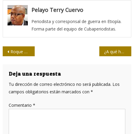
Pelayo Terry Cuervo
Periodista y corresponsal de guerra en Etiopía.
Forma parte del equipo de Cubaperiodistas.
Navegación
Roque Dalton: Dos patrias tengo yo, Cuba y la mía
¿A qué hora pasa el tren?
de
entradas
Deja una respuesta
Tu dirección de correo electrónico no será publicada.
Los
campos obligatorios están marcados con
*
Comentario
*