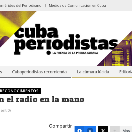
emérides del Periodismo
Medios de Comunicación en Cuba
s
Cubaperiodistas recomienda
La cámara lúcida
Editori
 RECONOCIMIENTOS
 el radio en la mano
ent(0)
Compartir
Más
0