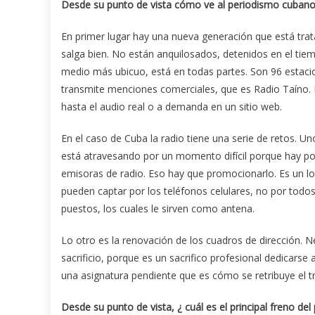
Desde su punto de vista c
ó
mo ve al periodismo cubano
En primer lugar hay una nueva generación que está trat
salga bien. No están anquilosados, detenidos en el tiem
medio más ubicuo, está en todas partes. Son 96 estacio
transmite menciones comerciales, que es Radio Taíno. El
hasta el audio real o a demanda en un sitio web.
En el caso de Cuba la radio tiene una serie de retos. Un
está atravesando por un momento difícil porque hay po
emisoras de radio. Eso hay que promocionarlo. Es un log
pueden captar por los teléfonos celulares, no por todos,
puestos, los cuales le sirven como antena.
Lo otro es la renovación de los cuadros de dirección. 
sacrificio, porque es un sacrifico profesional dedicarse 
una asignatura pendiente que es cómo se retribuye el tr
Desde su punto de vista, ¿ cu
á
l es el principal freno d