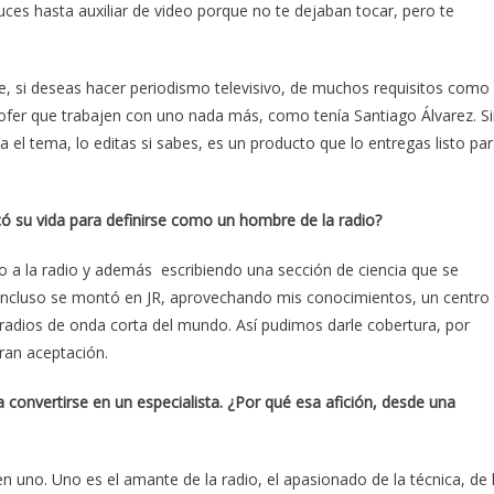
luces hasta auxiliar de video porque no te dejaban tocar, pero te
e, si deseas hacer periodismo televisivo, de muchos requisitos como
hofer que trabajen con uno nada más, como tenía Santiago Álvarez. S
 el tema, lo editas si sabes, es un producto que lo entregas listo pa
c
ó
su vida para definirse como un hombre de la radio?
o a la radio y además escribiendo una sección de ciencia que se
Incluso se montó en JR, aprovechando mis conocimientos, un centro
radios de onda corta del mundo. Así pudimos darle cobertura, por
gran aceptación.
 convertirse en un especialista.
¿
Por qu
é
esa afici
ó
n, desde una
n uno. Uno es el amante de la radio, el apasionado de la técnica, de 