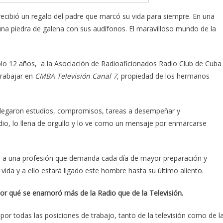
ecibió un regalo del padre que marcó su vida para siempre. En una
una piedra de galena con sus audífonos. El maravilloso mundo de la
sólo 12 años, a la Asociación de Radioaficionados Radio Club de Cuba
trabajar en
CMBA Televisión Canal 7
, propiedad de los hermanos
s llegaron estudios, compromisos, tareas a desempeñar y
adio, lo llena de orgullo y lo ve como un mensaje por enmarcarse
or a una profesión que demanda cada día de mayor preparación y
vida y a ello estará ligado este hombre hasta su último aliento.
or qu
é
se enamor
ó
m
á
s de la Radio que de la Televisi
ó
n.
r todas las posiciones de trabajo, tanto de la televisión como de l