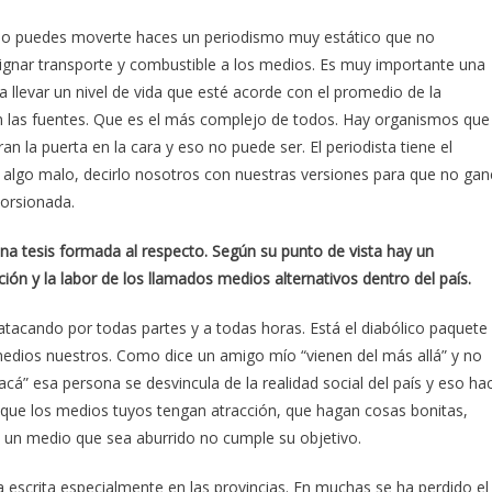
i no puedes moverte haces un periodismo muy estático que no
signar transporte y combustible a los medios. Es muy importante una
a llevar un nivel de vida que esté acorde con el promedio de la
con las fuentes. Que es el más complejo de todos. Hay organismos que
an la puerta en la cara y eso no puede ser. El periodista tiene el
y algo malo, decirlo nosotros con nuestras versiones para que no gan
torsionada.
una tesis formada al respecto. Seg
ú
n su punto de vista hay un
ci
ó
n y la labor de los llamados medios alternativos dentro del pa
í
s.
atacando por todas partes y a todas horas. Está el diabólico paquete
edios nuestros. Como dice un amigo mío “vienen del más allá” y no
cá” esa persona se desvincula de la realidad social del país y eso ha
 que los medios tuyos tengan atracción, que hagan cosas bonitas,
e un medio que sea aburrido no cumple su objetivo.
 escrita especialmente en las provincias. En muchas se ha perdido el