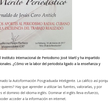
l Instituto Internacional de Periodismo Jos
é
Mart
í
y ha impartido
cionales.
¿
C
ó
mo ve la labor del periodista ligado a la ense
ñ
anza y
ado la Autoformación Posgraduada Inteligente. La califico así porq
quieres? Hay que aprender a utilizar las fuentes, valorarlas, y por
s el dominio del idioma inglés. Dominar el inglés lleva esfuerzo,
 poder acceder a la información en internet.