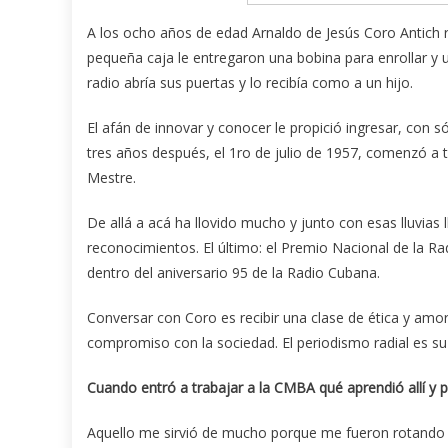
A los ocho años de edad Arnaldo de Jesús Coro Antich r
pequeña caja le entregaron una bobina para enrollar y 
radio abría sus puertas y lo recibía como a un hijo.
El afán de innovar y conocer le propició ingresar, con 
tres años después, el 1ro de julio de 1957, comenzó a 
Mestre.
De allá a acá ha llovido mucho y junto con esas lluvia
reconocimientos. El último: el Premio Nacional de la R
dentro del aniversario 95 de la Radio Cubana.
Conversar con Coro es recibir una clase de ética y am
compromiso con la sociedad. El periodismo radial es su 
Cuando entr
ó
a trabajar a la CMBA qu
é
aprendi
ó
all
í
y p
Aquello me sirvió de mucho porque me fueron rotando po