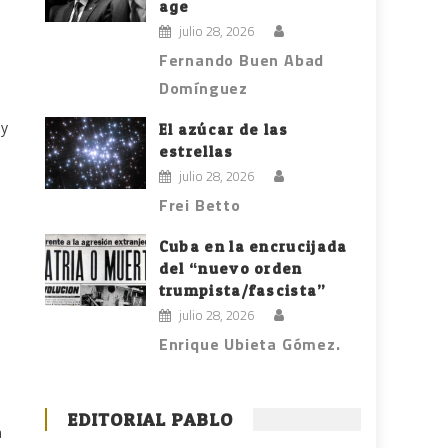
age
julio 28, 2026
Fernando Buen Abad
Domínguez
 y
El azúcar de las
estrellas
julio 28, 2026
Frei Betto
Cuba en la encrucijada
del “nuevo orden
trumpista/fascista”
julio 28, 2026
Enrique Ubieta Gómez.
EDITORIAL PABLO
a