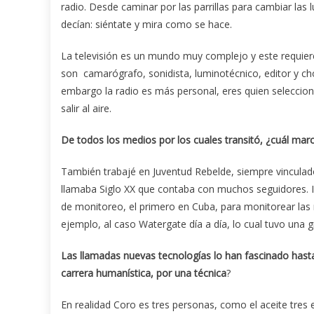
radio. Desde caminar por las parrillas para cambiar las 
decían: siéntate y mira como se hace.
La televisión es un mundo muy complejo y este requier
son camarógrafo, sonidista, luminotécnico, editor y c
embargo la radio es más personal, eres quien selecciona
salir al aire.
De todos los medios por los cuales transit
ó
,
¿
cu
á
l mar
También trabajé en Juventud Rebelde, siempre vinculad
llamaba Siglo XX que contaba con muchos seguidores. 
de monitoreo, el primero en Cuba, para monitorear las 
ejemplo, al caso Watergate día a día, lo cual tuvo una 
Las llamadas nuevas tecnolog
í
as lo han fascinado hasta
carrera human
í
stica, por una t
é
cnica
?
En realidad Coro es tres personas, como el aceite tres e