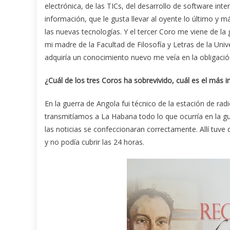
electrónica, de las TICs, del desarrollo de software inter
información, que le gusta llevar al oyente lo último y 
las nuevas tecnologías. Y el tercer Coro me viene de la
mi madre de la Facultad de Filosofía y Letras de la Un
adquiría un conocimiento nuevo me veía en la obligación 
¿
Cu
á
l de los tres Coros ha sobrevivido, cu
á
l es el m
á
s 
En la guerra de Angola fui técnico de la estación de 
transmitíamos a La Habana todo lo que ocurría en la g
las noticias se confeccionaran correctamente. Allí tuv
y no podía cubrir las 24 horas.