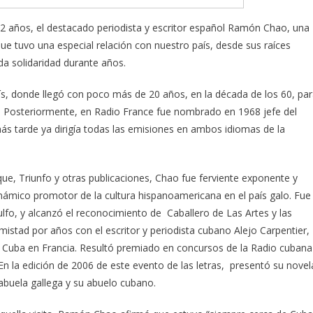
82 años, el destacado periodista y escritor español Ramón Chao, una
que tuvo una especial relación con nuestro país, desde sus raíces
da solidaridad durante años.
rís, donde llegó con poco más de 20 años, en la década de los 60, pa
l. Posteriormente, en Radio France fue nombrado en 1968 jefe del
más tarde ya dirigía todas las emisiones en ambos idiomas de la
, Triunfo y otras publicaciones, Chao fue ferviente exponente y
námico promotor de la cultura hispanoamericana en el país galo. Fue
lfo, y alcanzó el reconocimiento de Caballero de Las Artes y las
istad por años con el escritor y periodista cubano Alejo Carpentier,
 Cuba en Francia. Resultó premiado en concursos de la Radio cubana
 En la edición de 2006 de este evento de las letras, presentó su nove
u abuela gallega y su abuelo cubano.