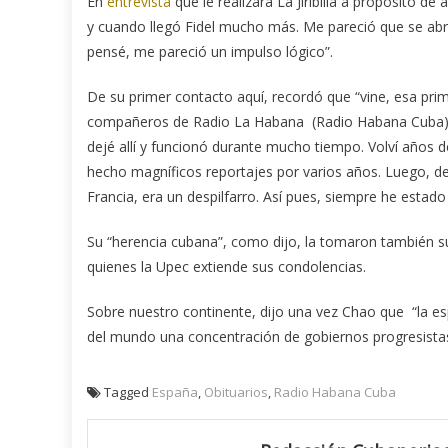
En
entrevista
que le realizara La Jiribilla a propósito 
y cuando llegó Fidel mucho más. Me pareció que se abría
pensé, me pareció un impulso lógico”.
De su primer contacto aquí, recordó que “vine, esa pri
compañeros de Radio La Habana (Radio Habana Cuba) s
dejé allí y funcionó durante mucho tiempo. Volví años de
hecho magníficos reportajes por varios años. Luego, d
Francia, era un despilfarro. Así pues, siempre he estad
Su “herencia cubana”, como dijo, la tomaron también su
quienes la Upec extiende sus condolencias.
Sobre nuestro continente, dijo una vez Chao que “la e
del mundo una concentración de gobiernos progresistas y
Tagged
España
,
Obituarios
,
Radio Habana Cuba