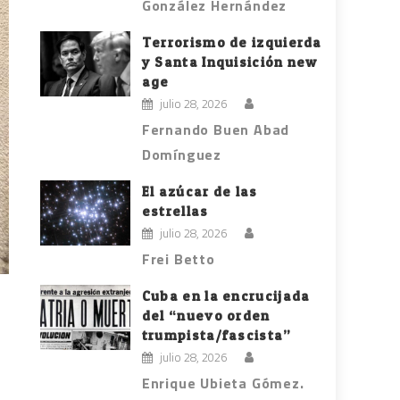
González Hernández
Terrorismo de izquierda
y Santa Inquisición new
age
julio 28, 2026
Fernando Buen Abad
Domínguez
El azúcar de las
estrellas
julio 28, 2026
Frei Betto
Cuba en la encrucijada
del “nuevo orden
trumpista/fascista”
julio 28, 2026
Enrique Ubieta Gómez.