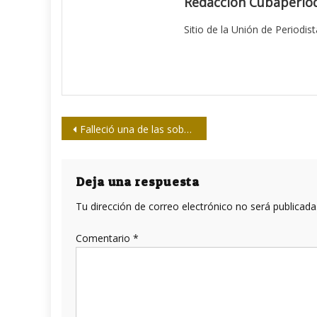
Redacción Cubaperiod
Sitio de la Unión de Periodis
Navegación
Falleció una de las sobrevivientes del avión siniestrado
de
entradas
Deja una respuesta
Tu dirección de correo electrónico no será publicada
Comentario
*