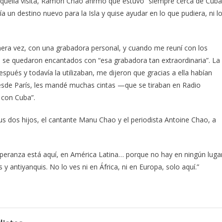
de aquella visita, Ramón Chao afirmó que estuvo “siempre cerca de Cuba
 un destino nuevo para la Isla y quise ayudar en lo que pudiera, ni l
mera vez, con una grabadora personal, y cuando me reuní con los
e quedaron encantados con “esa grabadora tan extraordinaria”. La
spués y todavía la utilizaban, me dijeron que gracias a ella habían
esde París, les mandé muchas cintas —que se tiraban en Radio
o con Cuba”.
s dos hijos, el cantante Manu Chao y el periodista Antoine Chao, a
speranza está aquí, en América Latina… porque no hay en ningún luga
 antiyanquis. No lo ves ni en África, ni en Europa, solo aquí.”