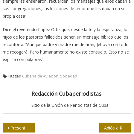
siempre les enseñaron, recuerden los mensajes que ellos daban a
sus congregaciones, las lecciones de amor que les daban en su
propia casa”.
Dice el reverendo López Ortiz que, desde la fe y la esperanza, los
hijos de los pastores fallecidos tienen un mensaje bíblico que los
reconforta: “Aunque padre y madre me dejaran, Jehová con todo
me recogerá. Pero humanamente no existe consuelo. Esto no se
explica con palabras”.
Tagged
Cubana de Aviación
,
Sociedad
Redacción Cubaperiodistas
Sitio de la Unión de Periodistas de Cuba
Navegación
Presentarán libro Debatir en Revolución. Otras formas de hacer, otros modos de ser
Adiós a Ramón Chao, siempre con Cuba