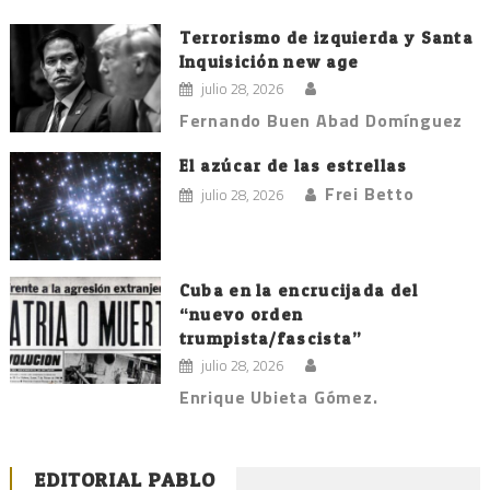
Terrorismo de izquierda y Santa
Inquisición new age
julio 28, 2026
Fernando Buen Abad Domínguez
El azúcar de las estrellas
Frei Betto
julio 28, 2026
Cuba en la encrucijada del
“nuevo orden
trumpista/fascista”
julio 28, 2026
Enrique Ubieta Gómez.
EDITORIAL PABLO