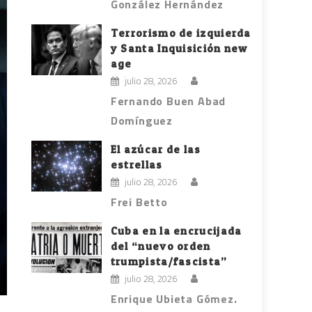
González Hernández
Terrorismo de izquierda
y Santa Inquisición new
age
julio 28, 2026
Fernando Buen Abad
Domínguez
El azúcar de las
estrellas
julio 28, 2026
Frei Betto
Cuba en la encrucijada
del “nuevo orden
trumpista/fascista”
julio 28, 2026
Enrique Ubieta Gómez.