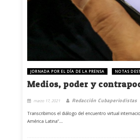
JORNADA POR EL DÍA DE LA PRENSA
NOTAS DES
Medios, poder y contrapo
Redacción Cubaperiodistas
marzo 17, 2021
Transcribimos el diálogo del encuentro virtual internaci
América Latina”....