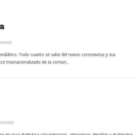
ia
ent(0)
ediático. Todo cuanto se sabe del nuevo coronavirus y sus
co trasnacionalizado de la comun...
ment(0)
o en puja dialéctica con prejuicios, ignorancia, desidias y el impulso