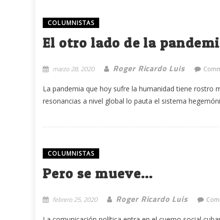
COLUMNISTAS
El otro lado de la pandem
Roger Ricardo Luis
marzo 28, 2020
Comm
La pandemia que hoy sufre la humanidad tiene rostro m
resonancias a nivel global lo pauta el sistema hegemóni
COLUMNISTAS
Pero se mueve…
Roger Ricardo Luis
febrero 25, 2020
Com
La comunicación política entra en el cuerpo social cuban