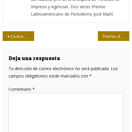
Impreso y Agencias. Dos veces Premio
Latinoamericano de Periodismo José Martí.
Navegación
Contra viento y marea, #CubaSalvaVidas
Premio de la Upec en el Salón Embotellarte
de
entradas
Deja una respuesta
Tu dirección de correo electrónico no será publicada.
Los
campos obligatorios están marcados con
*
Comentario
*