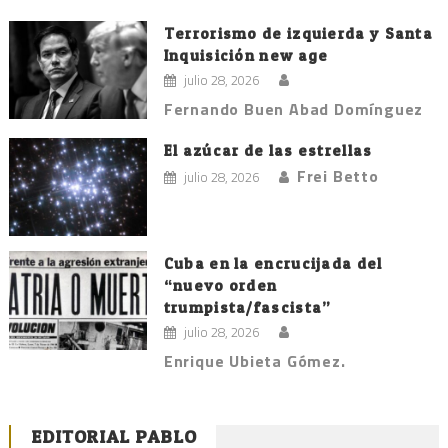
Terrorismo de izquierda y Santa
Inquisición new age
julio 28, 2026
Fernando Buen Abad Domínguez
El azúcar de las estrellas
Frei Betto
julio 28, 2026
Cuba en la encrucijada del
“nuevo orden
trumpista/fascista”
julio 28, 2026
Enrique Ubieta Gómez.
EDITORIAL PABLO