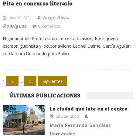
Pita en concurso literario
Jorge Rivas
abril 30, 2021
Rodriguez
Comment(0)
El ganador del Premio Único, en esta ocasión, fue el joven
escritor, guionista y locutor avileño Leonel Daimel García Aguilar,
con la obra Un mundo para Fabio....
Navegación
1
2
…
5
Siguientes
de
ÚLTIMAS PUBLICACIONES
entradas
La ciudad que late en el centro
julio 28, 2026
María Fernanda González
Hernández