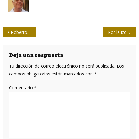
Navegación
Roberto Chile: “Valió la pena rememorar esta página extraordinaria de solidaridad humana”
Por la izquierda y por la derecha
de
entradas
Deja una respuesta
Tu dirección de correo electrónico no será publicada.
Los
campos obligatorios están marcados con
*
Comentario
*