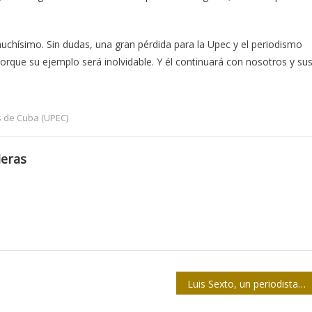
chísimo. Sin dudas, una gran pérdida para la Upec y el periodismo
rque su ejemplo será inolvidable. Y él continuará con nosotros y su
s de Cuba (UPEC)
Heras
Luis Sexto, un periodista al pie de otras letras