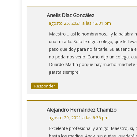
Anelis Díaz González
agosto 25, 2021 a las 12:31 pm
Maestro… así le nombramos… y la palabra no 
una mirada. Solo le digo, colega, que le lle
paso que doy para no faltarle. Su ausencia 
no podamos verlo. Como dijo un colega, cuan
Duardo Martín porque hay mucho machete q
¡Hasta siempre!
Responder
Alejandro Hernández Chamizo
agosto 29, 2021 a las 6:36 pm
Excelente profesional y amigo. Maestro, sí,
hasta los medios. Andy, sin dudas, quedar