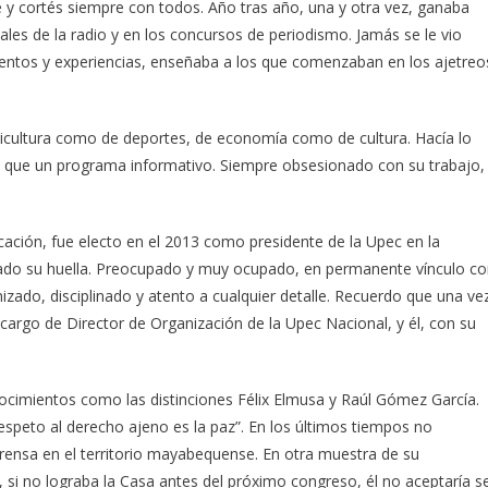
e y cortés siempre con todos. Año tras año, una y otra vez, ganaba
iales de la radio y en los concursos de periodismo. Jamás se le vio
ientos y experiencias, enseñaba a los que comenzaban en los ajetreo
agricultura como de deportes, de economía como de cultura. Hacía lo
 que un programa informativo. Siempre obsesionado con su trabajo,
ción, fue electo en el 2013 como presidente de la Upec en la
jado su huella. Preocupado y muy ocupado, en permanente vínculo c
izado, disciplinado y atento a cualquier detalle. Recuerdo que una ve
 cargo de Director de Organización de la Upec Nacional, y él, con su
imientos como las distinciones Félix Elmusa y Raúl Gómez García.
 respeto al derecho ajeno es la paz”. En los últimos tiempos no
Prensa en el territorio mayabequense. En otra muestra de su
 si no lograba la Casa antes del próximo congreso, él no aceptaría s