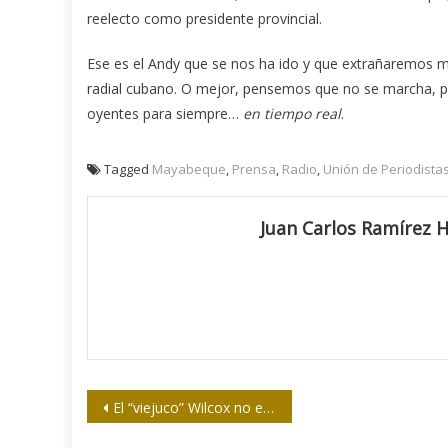
reelecto como presidente provincial.
Ese es el Andy que se nos ha ido y que extrañaremos mu
radial cubano. O mejor, pensemos que no se marcha, po
oyentes para siempre…
en tiempo real
.
Tagged
Mayabeque
,
Prensa
,
Radio
,
Unión de Periodista
Juan Carlos Ramírez 
Navegación
El “viejuco” Wilcox no está
de