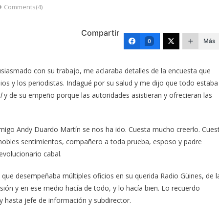
Comments(4)
Compartir
Más
0
iasmado con su trabajo, me aclaraba detalles de la encuesta que
ios y los periodistas. Indagué por su salud y me dijo que todo estaba
l
y de su empeño porque las autoridades asistieran y ofrecieran las
y amigo Andy Duardo Martín se nos ha ido. Cuesta mucho creerlo. Cues
obles sentimientos, compañero a toda prueba, esposo y padre
revolucionario cabal.
que desempeñaba múltiples oficios en su querida Radio Güines, de l
sión y en ese medio hacía de todo, y lo hacía bien. Lo recuerdo
y hasta jefe de información y subdirector.