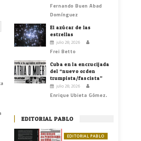
Fernando Buen Abad
Domínguez
El azúcar de las
estrellas
julio 28, 2026
Frei Betto
Cuba en la encrucijada
del “nuevo orden
trumpista/fascista”
ta
julio 28, 2026
Enrique Ubieta Gómez.
a
EDITORIAL PABLO
EDITORIAL PABLO