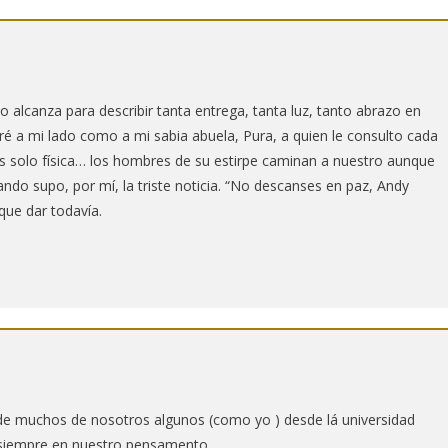
alcanza para describir tanta entrega, tanta luz, tanto abrazo en
varé a mi lado como a mi sabia abuela, Pura, a quien le consulto cada
es solo física… los hombres de su estirpe caminan a nuestro aunque
do supo, por mí, la triste noticia. “No descanses en paz, Andy
ue dar todavía.
 de muchos de nosotros algunos (como yo ) desde lá universidad
á siempre en nuestro pensamento……