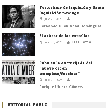
Terrorismo de izquierda y Santa
Inquisición new age
julio 28, 2026
Fernando Buen Abad Domínguez
El azúcar de las estrellas
Frei Betto
julio 28, 2026
Cuba en la encrucijada del
“nuevo orden
trumpista/fascista”
julio 28, 2026
Enrique Ubieta Gómez.
EDITORIAL PABLO