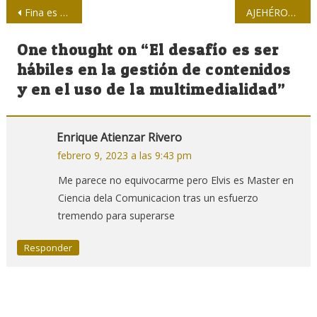
Navegación
Fina es su poesía
AJEHÉROES: Mártires del ajedrez cubano (II parte y final)
de
One thought on “
El desafío es ser
entradas
hábiles en la gestión de contenidos
y en el uso de la multimedialidad
”
Enrique Atienzar Rivero
febrero 9, 2023 a las 9:43 pm
Me parece no equivocarme pero Elvis es Master en
Ciencia dela Comunicacion tras un esfuerzo
tremendo para superarse
Responder