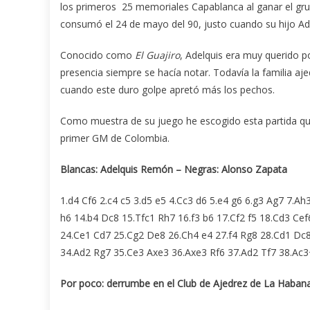
los primeros 25 memoriales Capablanca al ganar el gru
consumó el 24 de mayo del 90, justo cuando su hijo Ad
Conocido como
El Guajiro
, Adelquis era muy querido p
presencia siempre se hacía notar. Todavía la familia aje
cuando este duro golpe apretó más los pechos.
Como muestra de su juego he escogido esta partida que
primer GM de Colombia.
Blancas: Adelquis Remón – Negras: Alonso Zapata
1.d4 Cf6 2.c4 c5 3.d5 e5 4.Cc3 d6 5.e4 g6 6.g3 Ag7 7.
h6 14.b4 Dc8 15.Tfc1 Rh7 16.f3 b6 17.Cf2 f5 18.Cd3 Ce
24.Ce1 Cd7 25.Cg2 De8 26.Ch4 e4 27.f4 Rg8 28.Cd1 Dc
34.Ad2 Rg7 35.Ce3 Axe3 36.Axe3 Rf6 37.Ad2 Tf7 38.Ac3
Por poco: derrumbe en el Club de Ajedrez de La Haban