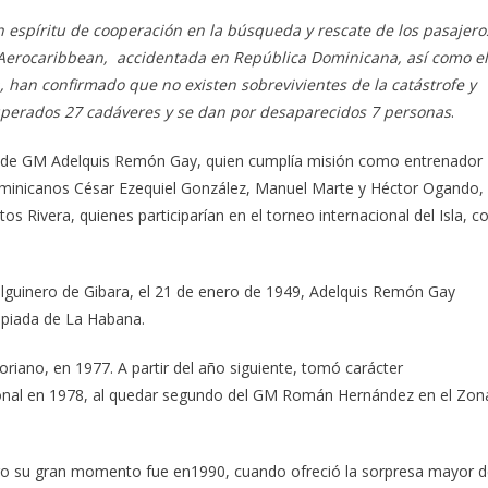
 espíritu de cooperación en la búsqueda y rescate de los pasajero
 Aerocaribbean, accidentada en República Dominicana, así como el
 han confirmado que no existen sobrevivientes de la catástrofe y
cuperados 27 cadáveres y se dan por desaparecidos 7 personas
.
a de GM Adelquis Remón Gay, quien cumplía misión como entrenador
s dominicanos César Ezequiel González, Manuel Marte y Héctor Ogando,
s Rivera, quienes participarían en el torneo internacional del Isla, c
holguinero de Gibara, el 21 de enero de 1949, Adelquis Remón Gay
mpiada de La Habana.
oriano, en 1977. A partir del año siguiente, tomó carácter
acional en 1978, al quedar segundo del GM Román Hernández en el Zon
ero su gran momento fue en1990, cuando ofreció la sorpresa mayor 