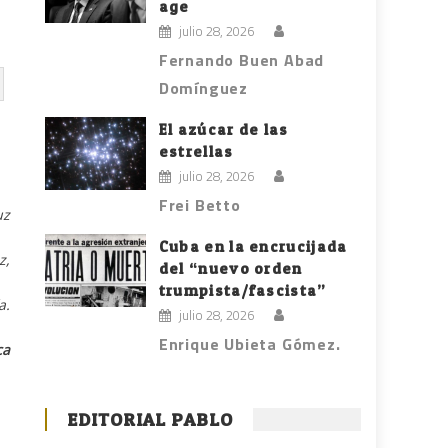
age
julio 28, 2026
Fernando Buen Abad
Domínguez
El azúcar de las
estrellas
julio 28, 2026
Frei Betto
uz
Cuba en la encrucijada
,
del “nuevo orden
trumpista/fascista”
.
julio 28, 2026
Enrique Ubieta Gómez.
ca
EDITORIAL PABLO