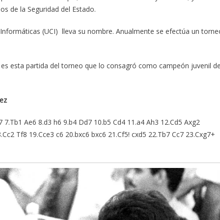
s de la Seguridad del Estado.
s Informáticas (UCI) lleva su nombre. Anualmente se efectúa un torne
es esta partida del torneo que lo consagró como campeón juvenil d
ez
e7 7.Tb1 Ae6 8.d3 h6 9.b4 Dd7 10.b5 Cd4 11.a4 Ah3 12.Cd5 Axg2
.Cc2 Tf8 19.Cce3 c6 20.bxc6 bxc6 21.Cf5! cxd5 22.Tb7 Cc7 23.Cxg7+