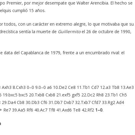
po Premier, por mejor desempate que Walter Arencibia. El hecho se
elquis cumplió 15 años.
or todos, con un carácter en extremo alegre, lo que motivaba que su
drecística sentía la muerte de
Guillermito
el 26 de octubre de 1990,
 data del Capablanca de 1979, frente a un encumbrado rival: el
Ah3 Axh3 8.Cxh3 0–0 9.0–0 a6 10.De2 Ce8 11.Tb1 Cd7 12.a3 Tb8 13.Ae3
f6 19.bxc5 bxc5 20.Txb8 Cxb8 21.exf5 gxf5 22.Dc2 Rh8 23.Tb1 Ch5
8 29.Da4 Cb8 30.Db3 Cf6 31.Db7 Dxb7 32.Txb7 Cfd7 33.Rg2 Ad4
+ Re7 39.Aa5 Rf6 40.Ac7 Tf8 41.Axd6 Te8 42.Rf2
1–0
.
a