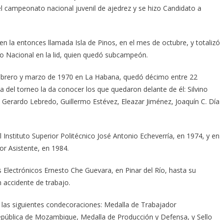
l campeonato nacional juvenil de ajedrez y se hizo Candidato a
n la entonces llamada Isla de Pinos, en el mes de octubre, y totalizó
o Nacional en la lid, quien quedó subcampeón.
ebrero y marzo de 1970 en La Habana, quedó décimo entre 22
a del torneo la da conocer los que quedaron delante de él: Silvino
Gerardo Lebredo, Guillermo Estévez, Eleazar Jiménez, Joaquín C. Día
nstituto Superior Politécnico José Antonio Echeverría, en 1974, y en
r Asistente, en 1984.
Electrónicos Ernesto Che Guevara, en Pinar del Río, hasta su
n accidente de trabajo.
 las siguientes condecoraciones: Medalla de Trabajador
República de Mozambique, Medalla de Producción y Defensa, y Sello