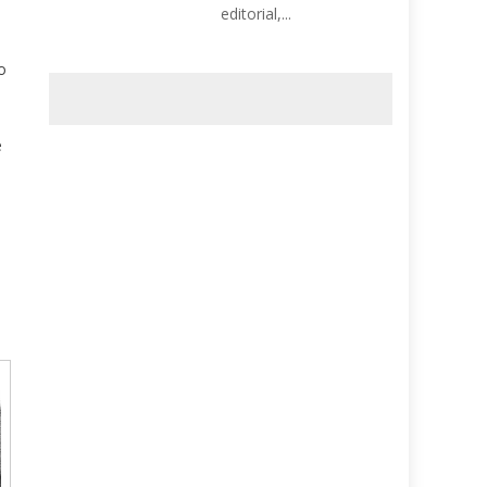
editorial,...
o
e