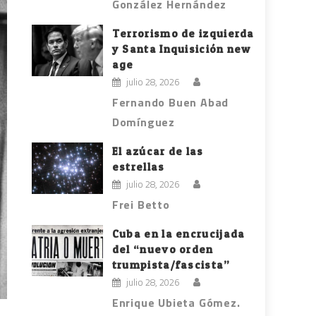
González Hernández
Terrorismo de izquierda
y Santa Inquisición new
age
julio 28, 2026
Fernando Buen Abad
Domínguez
El azúcar de las
estrellas
julio 28, 2026
Frei Betto
Cuba en la encrucijada
del “nuevo orden
trumpista/fascista”
julio 28, 2026
Enrique Ubieta Gómez.