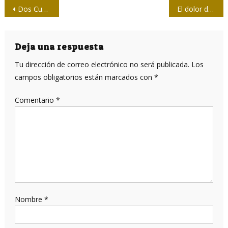
Navegación
Dos Cumbres del pensamiento martiano
El dolor de perder a una gran compañera
de
entradas
Deja una respuesta
Tu dirección de correo electrónico no será publicada.
Los
campos obligatorios están marcados con
*
Comentario
*
Nombre
*