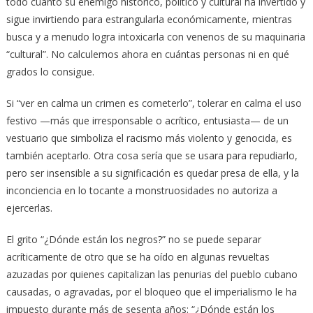
todo cuanto su enemigo histórico, político y cultural ha invertido y
sigue invirtiendo para estrangularla económicamente, mientras
busca y a menudo logra intoxicarla con venenos de su maquinaria
“cultural”. No calculemos ahora en cuántas personas ni en qué
grados lo consigue.
Si “ver en calma un crimen es cometerlo”, tolerar en calma el uso
festivo —más que irresponsable o acrítico, entusiasta— de un
vestuario que simboliza el racismo más violento y genocida, es
también aceptarlo. Otra cosa sería que se usara para repudiarlo,
pero ser insensible a su significación es quedar presa de ella, y la
inconciencia en lo tocante a monstruosidades no autoriza a
ejercerlas.
El grito “¿Dónde están los negros?” no se puede separar
acríticamente de otro que se ha oído en algunas revueltas
azuzadas por quienes capitalizan las penurias del pueblo cubano
causadas, o agravadas, por el bloqueo que el imperialismo le ha
impuesto durante más de sesenta años: “¿Dónde están los