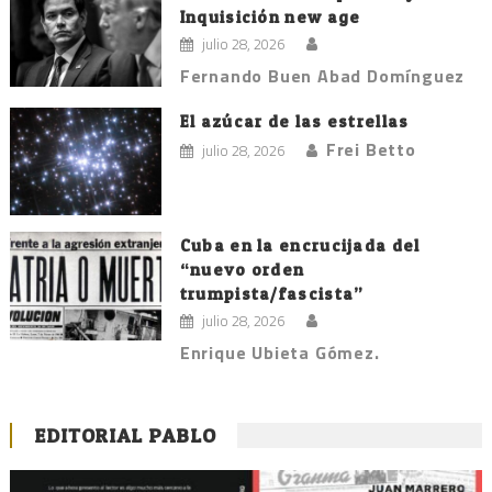
Inquisición new age
julio 28, 2026
Fernando Buen Abad Domínguez
El azúcar de las estrellas
Frei Betto
julio 28, 2026
Cuba en la encrucijada del
“nuevo orden
trumpista/fascista”
julio 28, 2026
Enrique Ubieta Gómez.
EDITORIAL PABLO