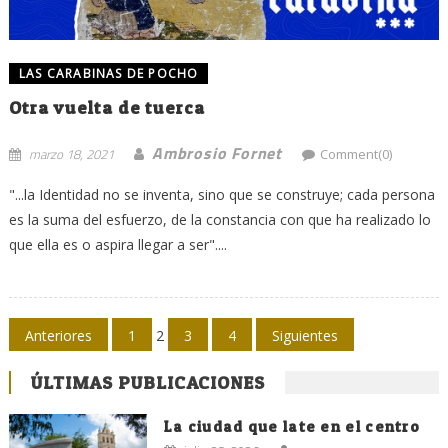
LAS CARABINAS DE POCHO
Otra vuelta de tuerca
Ambrosio Fornet
marzo 18, 2021
Comment(0)
"...la Identidad no se inventa, sino que se construye; cada persona
es la suma del esfuerzo, de la constancia con que ha realizado lo
que ella es o aspira llegar a ser"....
Navegación
Anteriores
1
2
3
4
Siguientes
de
ÚLTIMAS PUBLICACIONES
entradas
La ciudad que late en el centro