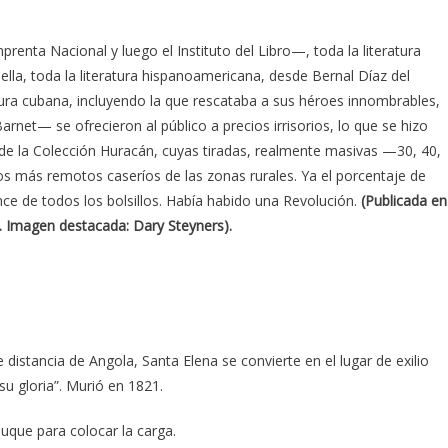
prenta Nacional y luego el Instituto del Libro—, toda la literatura
lla, toda la literatura hispanoamericana, desde Bernal Díaz del
atura cubana, incluyendo la que rescataba a sus héroes innombrables,
rnet— se ofrecieron al público a precios irrisorios, lo que se hizo
n de la Colección Huracán, cuyas tiradas, realmente masivas —30, 40,
s más remotos caseríos de las zonas rurales. Ya el porcentaje de
nce de todos los bolsillos. Había habido una Revolución.
(Publicada en
u. Imagen destacada: Dary Steyners).
 distancia de Angola, Santa Elena se convierte en el lugar de exilio
u gloria”. Murió en 1821.
uque para colocar la carga.