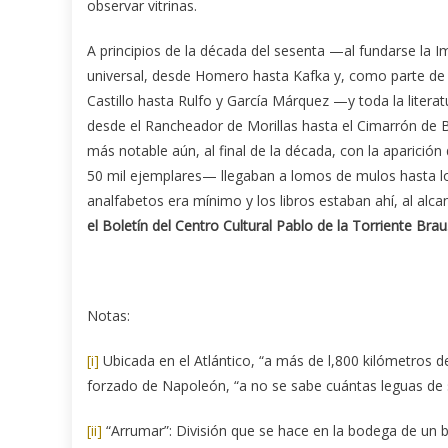
observar vitrinas.
A principios de la década del sesenta —al fundarse la Im
universal, desde Homero hasta Kafka y, como parte de e
Castillo hasta Rulfo y García Márquez —y toda la liter
desde el Rancheador de Morillas hasta el Cimarrón de Ba
más notable aún, al final de la década, con la aparició
50 mil ejemplares— llegaban a lomos de mulos hasta lo
analfabetos era mínimo y los libros estaban ahí, al alca
el Boletín del Centro Cultural Pablo de la Torriente Bra
Notas:
[i]
Ubicada en el Atlántico, “a más de l,800 kilómetros de
forzado de Napoleón, “a no se sabe cuántas leguas de s
[ii]
“Arrumar”: División que se hace en la bodega de un b