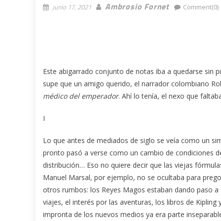
Ambrosio Fornet
junio 17, 2021
Comment(0)
Este abigarrado conjunto de notas iba a quedarse sin pub
supe que un amigo querido, el narrador colombiano Ro
médico del emperador
. Ahí lo tenía, el nexo que falt
I
Lo que antes de mediados de siglo se veía como un sim
pronto pasó a verse como un cambio de condiciones de
distribución… Eso no quiere decir que las viejas fórmula
Manuel Marsal, por ejemplo, no se ocultaba para prego
otros rumbos: los Reyes Magos estaban dando paso a Ed
viajes, el interés por las aventuras, los libros de Kipli
impronta de los nuevos medios ya era parte inseparable 