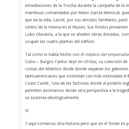
inmediaciones de la Trocha durante la campaña de la I
mambisas comandadas por Mario García Menocal, quien ll
que da la vida, Lacret, por sus vínculos familiares, pasó 
centro de la misma en el Museo. Sus fondos provienen s
Lobo Olavarría, a la que se añaden obras donadas, comp
ocupan las cuatro plantas del edificio.
Tal como lo había hecho con
El médico del emperado
Cuba— Burgos Cantor dejó en
Orillas
, su colección de
costas del Atlántico desde donde viajaban los galeones 
latinoamericanos que sostenían con más intensidad el
Coast Castle, “una de las factorías donde el poderío in
permiten asomarnos desde otra perspectiva a la tragedia
se sostenía ideológicamente.
III
Y aquí comienza otra historia pero que en el fondo es pa