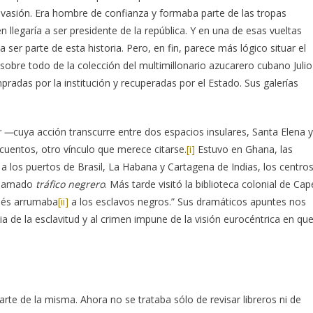
nvasión. Era hombre de confianza y formaba parte de las tropas
egaría a ser presidente de la república. Y en una de esas vueltas
a ser parte de esta historia. Pero, en fin, parece más lógico situar el
obre todo de la colección del multimillonario azucarero cubano Julio
radas por la institución y recuperadas por el Estado. Sus galerías
r —
cuya acción transcurre entre dos espacios insulares, Santa Elena y
 cuentos, otro vínculo que merece citarse.
[i]
Estuvo en Ghana, las
a los puertos de Brasil, La Habana y Cartagena de Indias, los centro
 llamado
tráfico
negrero
. Más tarde visitó la biblioteca colonial de Cap
glés arrumaba
[ii]
a los esclavos negros.” Sus dramáticos apuntes nos
 de la esclavitud y al crimen impune de la visión eurocéntrica en qu
rte de la misma. Ahora no se trataba sólo de revisar libreros ni de