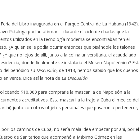
 Feria del Libro inaugurada en el Parque Central de La Habana (1942),
avo Pittaluga podían afirmar —durante el ciclo de charlas que la
tos utilizados en la tecnología moderna se encontraban “en el
so. ¿A quién se le podía ocurrir entonces que pisándole los talones
¿Y que no lejos de allí, junto a la colina universitaria, el acaudalado
u residencia, donde finalmente se instalaría el Museo Napoleónico? Est
o del periódico
La Discusión
, de 1913, hemos sabido que los dueños
o en venta. Dice así la nota de
La
Discusión
:
licitando $10,000 para comprarle la mascarilla de Napoleón a la
ocumentos acreditativos. Esta mascarilla la trajo a Cuba el médico del
archi) junto con otros objetos personales que pasaron a pertenecer,
n por los caminos de Cuba, no sería mala idea empezar por ahí, por el
el Cuerpo de Sanitarios que acompañó a Máximo Gómez en las