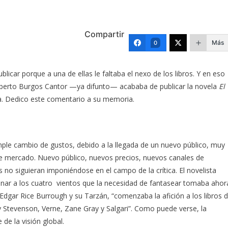
Compartir
Más
0
licar porque a una de ellas le faltaba el nexo de los libros. Y en eso
berto Burgos Cantor —ya difunto— acababa de publicar la novela
El
aba. Dedico este comentario a su memoria.
ple cambio de gustos, debido a la llegada de un nuevo público, muy
 mercado. Nuevo público, nuevos precios, nuevos canales de
s no siguieran imponiéndose en el campo de la crítica. El novelista
nar a los cuatro vientos que la necesidad de fantasear tomaba ahor
gar Rice Burrough y su Tarzán, “comenzaba la afición a los libros 
ng y Stevenson, Verne, Zane Gray y Salgari”. Como puede verse, la
de la visión global.