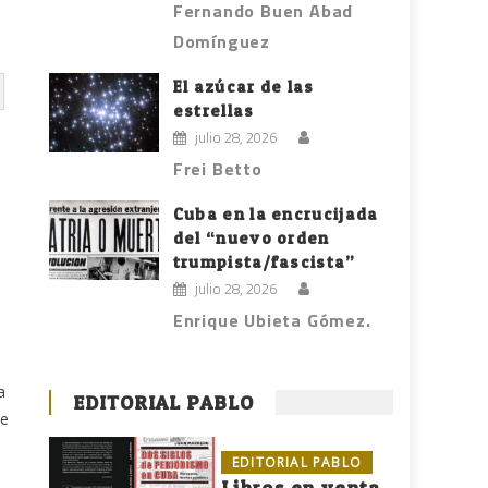
Fernando Buen Abad
Domínguez
El azúcar de las
estrellas
julio 28, 2026
Frei Betto
Cuba en la encrucijada
del “nuevo orden
trumpista/fascista”
julio 28, 2026
Enrique Ubieta Gómez.
a
EDITORIAL PABLO
de
EDITORIAL PABLO
Libros en venta