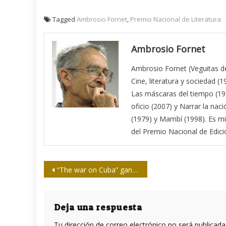
Tagged
Ambrosio Fornet
,
Premio Nacional de Literatura
Ambrosio Fornet
Ambrosio Fornet (Veguitas de 
Cine, literatura y sociedad (1
Las máscaras del tiempo (1995
oficio (2007) y Narrar la na
(1979) y Mambí (1998). Es m
del Premio Nacional de Edici
Navegación
“The war on Cuba” gana premio internacional
de
entradas
Deja una respuesta
Tu dirección de correo electrónico no será publicada