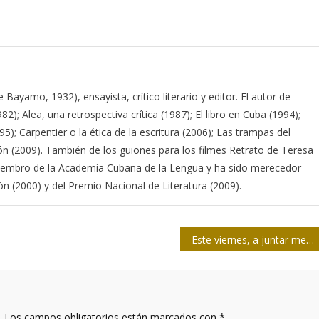
Bayamo, 1932), ensayista, crítico literario y editor. El autor de
982); Alea, una retrospectiva crítica (1987); El libro en Cuba (1994);
); Carpentier o la ética de la escritura (2006); Las trampas del
ción (2009). También de los guiones para los filmes Retrato de Teresa
iembro de la Academia Cubana de la Lengua y ha sido merecedor
ón (2000) y del Premio Nacional de Literatura (2009).
Este viernes, a juntar memorias y abrazos por Martín-Barbero
.
Los campos obligatorios están marcados con
*