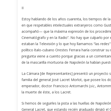
II
Estoy hablando de los años cuarenta, los tiempos de la
en que respetables intelectuales extranjeros como Gust
acompañó— que la máxima expresión de los procedimien
Cinematógrafo y en la Radio”. No hay que culparlo por e
estaban la Televisión y lo que hoy llamamos “las redes”? 
político ítalo-cubano Orestes Ferrara haría construir s
pregunta viene a cuento porque gracias a un comentari
de la mascarilla mortuoria de Napoleón la habían puest
La Cámara [de Representantes] presentó un proyecto so
familia del general José Lacret Morlot, que posee los d
emperador, doctor Francisco Antomarchi (
sic
., Antomm
la muerte de éste, a los Lacret.
Si hemos de seguirles la pista a las huellas de Napoleó
General Lacret, que estando recién graduado dirigió 