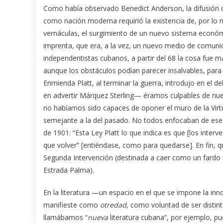
Como había observado Benedict Anderson, la difusión
como nación moderna requirió la existencia de, por lo m
vernáculas, el surgimiento de un nuevo sistema económic
imprenta, que era, a la vez, un nuevo medio de comuni
independentistas cubanos, a partir del 68 la cosa fue más
aunque los obstáculos podían parecer insalvables, para 
Enmienda Platt, al terminar la guerra, introdujo en el d
en advertir Márquez Sterling— éramos culpables de nue
no habíamos sido capaces de oponer el muro de la Vir
semejante a la del pasado. No todos enfocaban de ese 
de 1901: “Esta Ley Platt lo que indica es que [los inte
que volver” [entiéndase, como para quedarse]. En fin, 
Segunda Intervención (destinada a caer como un fardo 
Estrada Palma).
En la literatura —un espacio en el que se impone la in
manifieste como
otredad
, como voluntad de ser distint
llamábamos “
nueva
literatura cubana”, por ejemplo, p