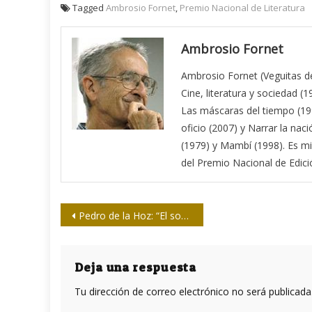
Tagged
Ambrosio Fornet
,
Premio Nacional de Literatura
Ambrosio Fornet
Ambrosio Fornet (Veguitas de 
Cine, literatura y sociedad (1
Las máscaras del tiempo (1995
oficio (2007) y Narrar la na
(1979) y Mambí (1998). Es m
del Premio Nacional de Edici
Navegación
Pedro de la Hoz: “El socialismo por principio tiene que ser antirracista”
de
entradas
Deja una respuesta
Tu dirección de correo electrónico no será publicada