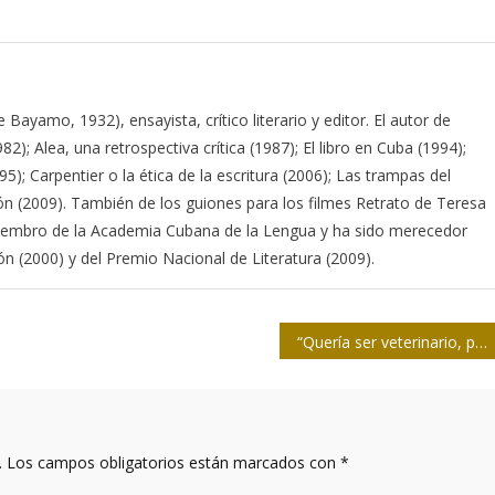
Bayamo, 1932), ensayista, crítico literario y editor. El autor de
982); Alea, una retrospectiva crítica (1987); El libro en Cuba (1994);
); Carpentier o la ética de la escritura (2006); Las trampas del
ción (2009). También de los guiones para los filmes Retrato de Teresa
iembro de la Academia Cubana de la Lengua y ha sido merecedor
ón (2000) y del Premio Nacional de Literatura (2009).
“Quería ser veterinario, pero opté por el Periodismo…”
.
Los campos obligatorios están marcados con
*