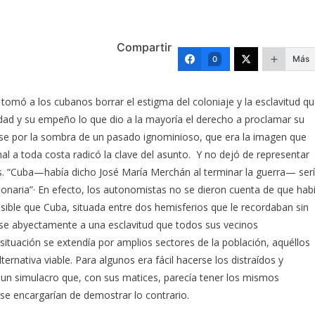
Compartir
Más
0
 tomó a los cubanos borrar el estigma del coloniaje y la esclavitud q
gnidad y su empeño lo que dio a la mayoría el derecho a proclamar su
arse por la sombra de un pasado ignominioso, que era la imagen que
nal a toda costa radicó la clave del asunto. Y no dejó de representar
nas. “Cuba—había dicho José María Merchán al terminar la guerra— ser
onaria”· En efecto, los autonomistas no se dieron cuenta de que hab
sible que Cuba, situada entre dos hemisferios que le recordaban sin
nase abyectamente a una esclavitud que todos sus vecinos
situación se extendía por amplios sectores de la población, aquéllos
rnativa viable. Para algunos era fácil hacerse los distraídos y
un simulacro que, con sus matices, parecía tener los mismos
 se encargarían de demostrar lo contrario.