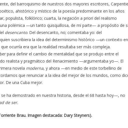
dente, del barroquismo de nuestros dos mayores escritores, Carpenti
oético, ahistórico y místico de la poesía predominante en los años
ar, populista, folklórico; cuarta, la negación a priori del realismo
e una polémica —un tanto quisquillosa, de mi parte— a propósito de 
del
desencanto
. Del desencanto, no; comentaba yo: del
 quien suscribiera la idea del determinismo histórico —un contexto en
que ocurría era que la realidad resultaba ser más compleja.
er para definir el cambio de mentalidad que se produjo entre el
do realista y pragmático del Renacimiento —argumentaba yo—. El
rimera novela
moderna
, y ahora —en medio de este torbellino de
ordarnos que renunciar a la idea del mejor de los mundos, como dic
jor. De una Cuba mejor.
 se ha demostrado en nuestra historia, desde el 68 hasta hoy—, no
ad de
ser.
 Torriente Brau. Imagen destacada: Dary Steyners).