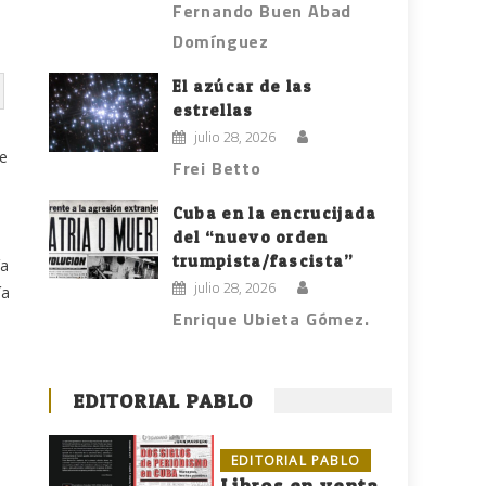
Fernando Buen Abad
Domínguez
El azúcar de las
estrellas
julio 28, 2026
ue
Frei Betto
Cuba en la encrucijada
del “nuevo orden
trumpista/fascista”
ía
julio 28, 2026
ía
Enrique Ubieta Gómez.
EDITORIAL PABLO
EDITORIAL PABLO
Libros en venta