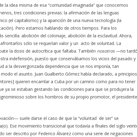
 de la idea misma de esa “comunidad imaginada” que conocemos
enos, tres condiciones previas: la afirmación de las lenguas
o (el capitalismo) y la aparición de una nueva tecnología (la
cación). Pero estamos hablando de otros tiempos. Para los
 sencilla: abolición del coloniaje, abolición de la esclavitud. Ahora,
afrontarlos sólo se requerían valor y un acto de voluntad. La
ebate la dosis de autocrítica que faltaba. También
nosotros
—no tard
stra indefensión, puesto que conservábamos los vicios del pasado y
tud a la desvergonzada dependencia que se nos imponía, tan
modo el asunto. Juan Gualberto Gómez había declarado, a principios
rventores] quieren encarrilar a Cuba por un camino como para no tener
que ya se estaban gestando las condiciones para que se produjera la
ignominioso sobre los hombros de su propio promotor, el president
novación— suele darse el caso de que la “voluntad de ser” se
a(o). Ese movimiento transicional que todavía a fínales del siglo veint
udo ser descrito por Federico Álvarez como una serie de negaciones