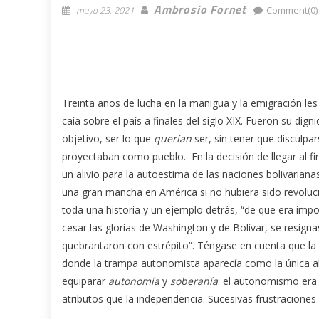
Ambrosio Fornet
mayo 23, 2021
Comment(0)
Treinta años de lucha en la manigua y la emigración les
caía sobre el país a finales del siglo XIX. Fueron su di
objetivo, ser lo que
querían
ser, sin tener que disculp
proyectaban como pueblo. En la decisión de llegar al fi
un alivio para la autoestima de las naciones bolivaria
una gran mancha en América si no hubiera sido revoluci
toda una historia y un ejemplo detrás, “de que era impo
cesar las glorias de Washington y de Bolívar, se resig
quebrantaron con estrépito”. Téngase en cuenta que la 
donde la trampa autonomista aparecía como la única alte
equiparar
autonomía
y
soberanía
: el autonomismo era 
atributos que la independencia. Sucesivas frustraciones