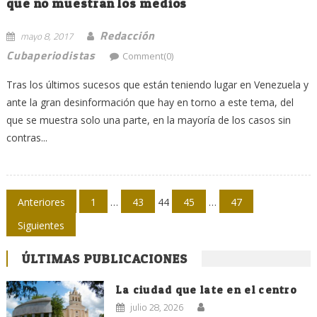
que no muestran los medios
Redacción
mayo 8, 2017
Cubaperiodistas
Comment(0)
Tras los últimos sucesos que están teniendo lugar en Venezuela y
ante la gran desinformación que hay en torno a este tema, del
que se muestra solo una parte, en la mayoría de los casos sin
contras...
Navegación
Anteriores
1
…
43
44
45
…
47
de
Siguientes
entradas
ÚLTIMAS PUBLICACIONES
La ciudad que late en el centro
julio 28, 2026