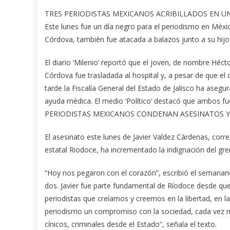
TRES PERIODISTAS MEXICANOS ACRIBILLADOS EN UN
Este lunes fue un día negro para el periodismo en México
Córdova, también fue atacada a balazos junto a su hijo 
El diario ‘Milenio’ reportó que el joven, de nombre Héct
Córdova fue trasladada al hospital y, a pesar de que el 
tarde la Fiscalía General del Estado de Jalisco ha aseg
ayuda médica. El medio ‘Político’ destacó que ambos fuer
PERIODISTAS MEXICANOS CONDENAN ASESINATOS Y
El asesinato este lunes de Javier Valdez Cárdenas, corr
estatal Riodoce, ha incrementado la indignación del gr
“Hoy nos pegaron con el corazón”, escribió el semanari
dos. Javier fue parte fundamental de Ríodoce desde qu
periodistas que creíamos y creemos en la libertad, en la
periodismo un compromiso con la sociedad, cada vez m
cínicos, criminales desde el Estado”, señala el texto.