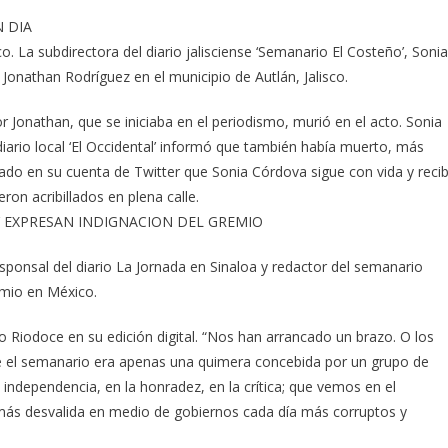
 DIA
. La subdirectora del diario jalisciense ‘Semanario El Costeño’, Sonia
Jonathan Rodríguez en el municipio de Autlán, Jalisco.
or Jonathan, que se iniciaba en el periodismo, murió en el acto. Sonia
diario local ‘El Occidental’ informó que también había muerto, más
urado en su cuenta de Twitter que Sonia Córdova sigue con vida y reci
on acribillados en plena calle.
 EXPRESAN INDIGNACION DEL GREMIO
esponsal del diario La Jornada en Sinaloa y redactor del semanario
emio en México.
o Riodoce en su edición digital. “Nos han arrancado un brazo. O los
e el semanario era apenas una quimera concebida por un grupo de
 independencia, en la honradez, en la crítica; que vemos en el
ás desvalida en medio de gobiernos cada día más corruptos y