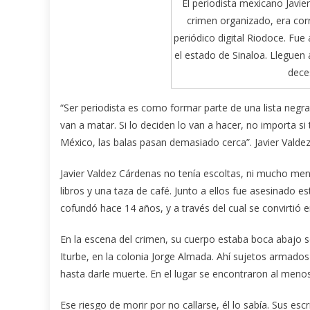
El periodista mexicano Javie
crimen organizado, era cor
periódico digital Riodoce. Fue 
el estado de Sinaloa. Lleguen 
dece
“Ser periodista es como formar parte de una lista negra. 
van a matar. Si lo deciden lo van a hacer, no importa s
México, las balas pasan demasiado cerca”. Javier Valdez
Javier Valdez Cárdenas no tenía escoltas, ni mucho me
libros y una taza de café. Junto a ellos fue asesinado e
cofundó hace 14 años, y a través del cual se convirtió en
En la escena del crimen, su cuerpo estaba boca abajo so
Iturbe, en la colonia Jorge Almada. Ahí sujetos armados
hasta darle muerte. En el lugar se encontraron al menos
Ese riesgo de morir por no callarse, él lo sabía. Sus esc