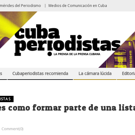
emérides del Periodismo
Medios de Comunicación en Cuba
s
Cubaperiodistas recomienda
La cámara lúcida
Editori
ISTAS
es como formar parte de una list
Comment(0)