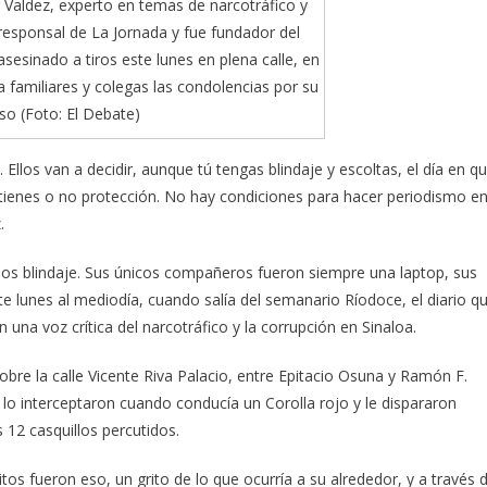
r Valdez, experto en temas de narcotráfico y
responsal de La Jornada y fue fundador del
asesinado a tiros este lunes en plena calle, en
a familiares y colegas las condolencias por su
so (Foto: El Debate)
Ellos van a decidir, aunque tú tengas blindaje y escoltas, el día en q
i tienes o no protección. No hay condiciones para hacer periodismo e
.
nos blindaje. Sus únicos compañeros fueron siempre una laptop, sus
ste lunes al mediodía, cuando salía del semanario Ríodoce, el diario q
 una voz crítica del narcotráfico y la corrupción en Sinaloa.
bre la calle Vicente Riva Palacio, entre Epitacio Osuna y Ramón F.
 lo interceptaron cuando conducía un Corolla rojo y le dispararon
 12 casquillos percutidos.
ritos fueron eso, un grito de lo que ocurría a su alrededor, y a través 