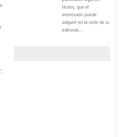
on
títulos, que el
interesado puede
adquirir en la sede de la
s
editorial,...
u
”,