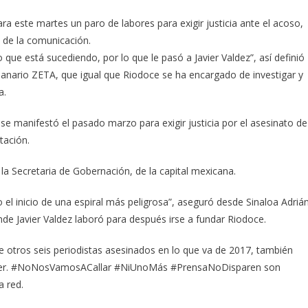
este martes un paro de labores para exigir justicia ante el acoso,
 de la comunicación.
que está sucediendo, por lo que le pasó a Javier Valdez”, así definió
emanario ZETA, que igual que Riodoce se ha encargado de investigar y
a.
 se manifestó el pasado marzo para exigir justicia por el asesinato de
tación.
a Secretaria de Gobernación, de la capital mexicana.
 el inicio de una espiral más peligrosa”, aseguró desde Sinaloa Adriá
nde Javier Valdez laboró para después irse a fundar Riodoce.
e otros seis periodistas asesinados en lo que va de 2017, también
witter. #NoNosVamosACallar #NiUnoMás #PrensaNoDisparen son
a red.