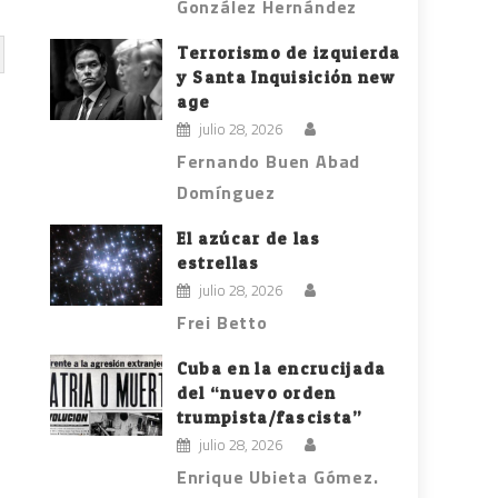
González Hernández
Terrorismo de izquierda
y Santa Inquisición new
age
julio 28, 2026
Fernando Buen Abad
Domínguez
El azúcar de las
estrellas
julio 28, 2026
Frei Betto
Cuba en la encrucijada
del “nuevo orden
trumpista/fascista”
julio 28, 2026
Enrique Ubieta Gómez.