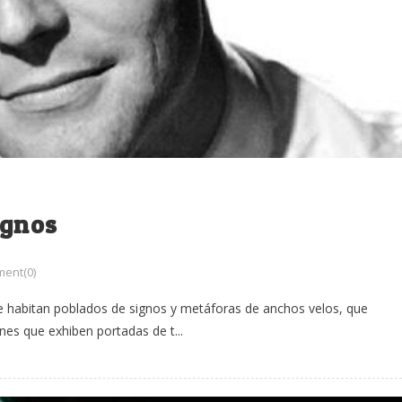
ignos
ent(0)
ue habitan poblados de signos y metáforas de anchos velos, que
es que exhiben portadas de t...