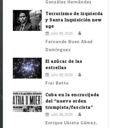
González Hernández
Terrorismo de izquierda
y Santa Inquisición new
age
julio 28, 2026
Fernando Buen Abad
Domínguez
El azúcar de las
estrellas
julio 28, 2026
Frei Betto
Cuba en la encrucijada
del “nuevo orden
trumpista/fascista”
julio 28, 2026
Enrique Ubieta Gómez.