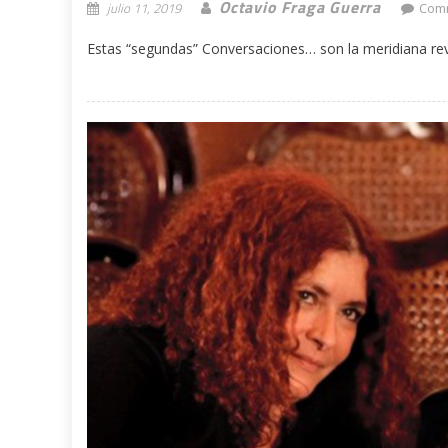
Octavio Fraga Guerra
julio 11, 2019
Comm
Estas “segundas” Conversaciones… son la meridiana re