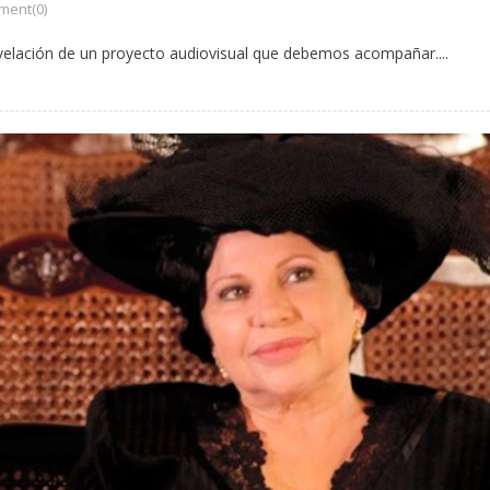
ent(0)
velación de un proyecto audiovisual que debemos acompañar....