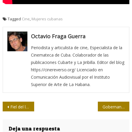
Tagged
Cine
,
Mujeres cubanas
Octavio Fraga Guerra
Periodista y articulista de cine, Especialista de la
Cinemateca de Cuba. Colaborador de las
publicaciones Cubarte y La Jiribilla. Editor del blog
https://cinereverso.org/ Licenciado en
Comunicación Audiovisual por el Instituto
Superior de Arte de La Habana.
Navegación
Fiel del lenguaje 13: Imperio y guanajería
Gobernanza de Internet, los retos de la Cuba del futuro
de
entradas
Deja una respuesta