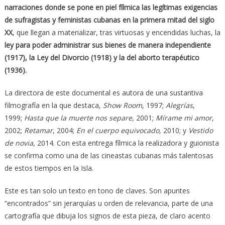
narraciones donde se pone en piel fílmica las legítimas exigencias
de sufragistas y feministas cubanas en la primera mitad del siglo
XX
, que llegan a materializar, tras virtuosas y encendidas luchas, la
ley para poder administrar sus bienes de manera independiente
(1917), la Ley del Divorcio (1918) y la del aborto terapéutico
(1936).
La directora de este documental es autora de una sustantiva
filmografía en la que destaca,
Show Room
, 1997;
Alegrías
,
1999;
Hasta que la muerte nos separe
, 2001;
Mírame mi amor
,
2002;
Retamar
, 2004;
En el cuerpo equivocado,
2010; y
Vestido
de novia
, 2014. Con esta entrega fílmica la realizadora y guionista
se confirma como una de las cineastas cubanas más talentosas
de estos tiempos en la Isla.
Este es tan solo un texto en tono de claves. Son apuntes
“encontrados” sin jerarquías u orden de relevancia, parte de una
cartografía que dibuja los signos de esta pieza, de claro acento