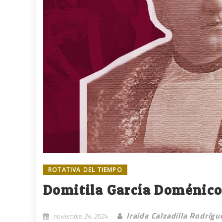
ROTATIVA DEL TIEMPO
Domitila García Doménico
Iraida Calzadilla Rodrígu
noviembre 24, 2024