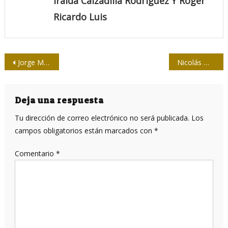
Iraida Calzadilla Rodríguez Y Roger
Ricardo Luis
Navegación
Jorge Mañach Robato
Nicolás Maduro: la IA como palanca fascista
de
entradas
Deja una respuesta
Tu dirección de correo electrónico no será publicada.
Los
campos obligatorios están marcados con
*
Comentario
*