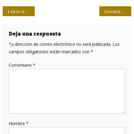
Navegación
Girón 64 y el apartado que le junta a sus lectores
Domitila García Doménico de Coronado
de
entradas
Deja una respuesta
Tu dirección de correo electrónico no será publicada.
Los
campos obligatorios están marcados con
*
Comentario
*
Nombre
*