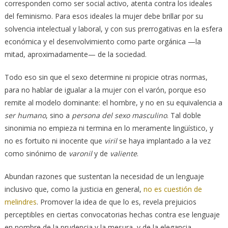
corresponden como ser social activo, atenta contra los ideales
del feminismo. Para esos ideales la mujer debe brillar por su
solvencia intelectual y laboral, y con sus prerrogativas en la esfera
económica y el desenvolvimiento como parte orgánica —la
mitad, aproximadamente— de la sociedad.
Todo eso sin que el sexo determine ni propicie otras normas,
para no hablar de igualar a la mujer con el varón, porque eso
remite al modelo dominante: el hombre, y no en su equivalencia a
ser humano
, sino a
persona del sexo masculino
. Tal doble
sinonimia no empieza ni termina en lo meramente lingüístico, y
no es fortuito ni inocente que
viril
se haya implantado a la vez
como sinónimo de
varonil
y de
valiente
.
Abundan razones que sustentan la necesidad de un lenguaje
inclusivo que, como la justicia en general,
no es cuestión de
melindres
. Promover la idea de que lo es, revela prejuicios
perceptibles en ciertas convocatorias hechas contra ese lenguaje
en nombre de la prudencia y la mesura, y de la elegancia