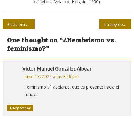
José Martí. (Velasco, Holguín, 1950).
Navegación
Las pruebas y los futuros periodistas: un viaje a la raíz
La Ley de Comunicación Social y sus reglamentos
de
One thought on “
¿Hembrismo vs.
entradas
feminismo?
”
Victor Manuel González Albear
junio 13, 2024 a las 3:46 pm
Feminismo Sí, adelante, que es presente hacia el
futuro.
Responder