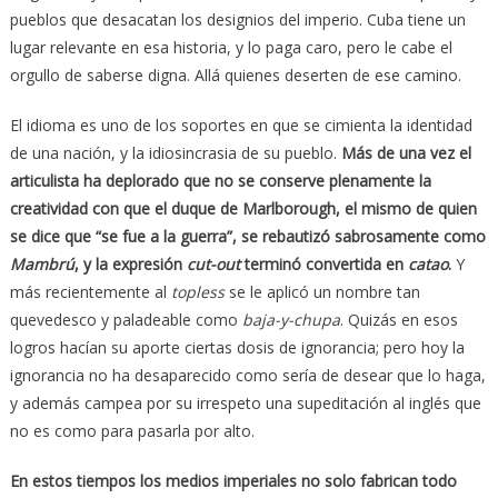
pueblos que desacatan los designios del imperio. Cuba tiene un
lugar relevante en esa historia, y lo paga caro, pero le cabe el
orgullo de saberse digna. Allá quienes deserten de ese camino.
El idioma es uno de los soportes en que se cimienta la identidad
de una nación, y la idiosincrasia de su pueblo.
Más de una vez el
articulista ha deplorado que no se conserve plenamente la
creatividad con que el duque de Marlborough, el mismo de quien
se dice que “se fue a la guerra”, se rebautizó sabrosamente como
Mambrú
, y la expresión
cut-out
terminó convertida en
catao
.
Y
más recientemente al
topless
se le aplicó un nombre tan
quevedesco y paladeable como
baja-y-chupa
. Quizás en esos
logros hacían su aporte ciertas dosis de ignorancia; pero hoy la
ignorancia no ha desaparecido como sería de desear que lo haga,
y además campea por su irrespeto una supeditación al inglés que
no es como para pasarla por alto.
En estos tiempos los medios imperiales no solo fabrican todo