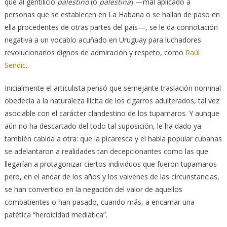
que al gentilicio
palestino
(o
palestina
) —mal aplicado a
personas que se establecen en La Habana o se hallan de paso en
ella procedentes de otras partes del país—, se le da connotación
negativa a un vocablo acuñado en Uruguay para luchadores
revolucionarios dignos de admiración y respeto, como
Raúl
Sendic
.
Inicialmente el articulista pensó que semejante traslación nominal
obedecía a la naturaleza ilícita de los cigarros adulterados, tal vez
asociable con el carácter clandestino de los tupamaros. Y aunque
aún no ha descartado del todo tal suposición, le ha dado ya
también cabida a otra: que la picaresca y el habla popular cubanas
se adelantaron a realidades tan decepcionantes como las que
llegarían a protagonizar ciertos individuos que fueron tupamaros
pero, en el andar de los años y los vaivenes de las circunstancias,
se han convertido en la negación del valor de aquellos
combatientes o han pasado, cuando más, a encarnar una
patética “heroicidad mediática”.