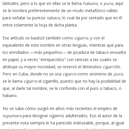
latitudes, pero a lo que en ellas se le llama
habano
, o
puro
, aquí
se le nombra preferentemente de un modo metafórico válido
para señalar su pureza:
tabaco
, lo cual da por sentado que en él
entra solamente la hoja de dicha planta.
Ese artículo se bautizó también como
cigarro
, y con el
equivalente de este nombre en otras lenguas, mientras que para
los enrollados —más pequeños— de picadura de tabaco envuelta
en papel, y a veces “enriquecidos” con rarezas a las cuales se
atribuye su mayor nocividad, se reservó el diminutivo
cigarrillo
.
Pero en Cuba, donde no se usa
cigarro
como sinónimo de
puro
,
se le llama
cigarro
al cigarrillo, puesto que no hay la posibilidad de
que, al darle tal nombre, se le confunda con el puro o tabaco, o
habano.
No se sabe cómo surgió en años más recientes el empleo de
tupamaro
para designar cigarros adulterados. Eso al autor de la
presente nota siempre le ha parecido indeseable, porque, al igual