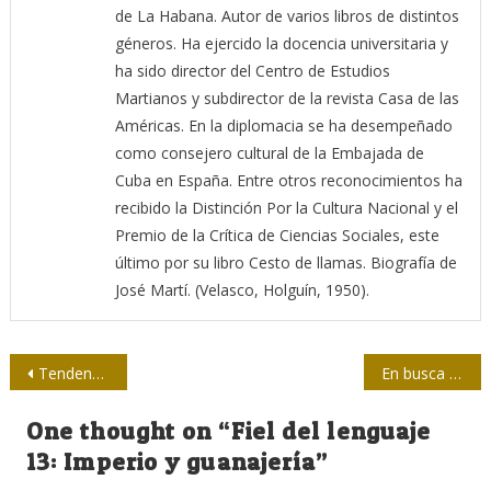
de La Habana. Autor de varios libros de distintos
géneros. Ha ejercido la docencia universitaria y
ha sido director del Centro de Estudios
Martianos y subdirector de la revista Casa de las
Américas. En la diplomacia se ha desempeñado
como consejero cultural de la Embajada de
Cuba en España. Entre otros reconocimientos ha
recibido la Distinción Por la Cultura Nacional y el
Premio de la Crítica de Ciencias Sociales, este
último por su libro Cesto de llamas. Biografía de
José Martí. (Velasco, Holguín, 1950).
Navegación
Tendencias del Periodismo Digital en el 2019, según el Instituto Reuters
En busca de un espacio: Claves del documental
de
One thought on “
Fiel del lenguaje
entradas
13: Imperio y guanajería
”