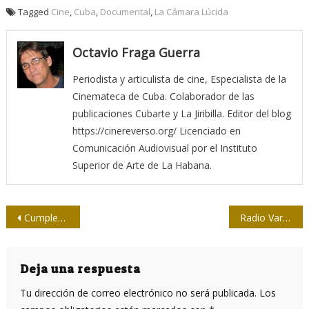
Tagged
Cine
,
Cuba
,
Documental
,
La Cámara Lúcida
Octavio Fraga Guerra
Periodista y articulista de cine, Especialista de la
Cinemateca de Cuba. Colaborador de las
publicaciones Cubarte y La Jiribilla. Editor del blog
https://cinereverso.org/ Licenciado en
Comunicación Audiovisual por el Instituto
Superior de Arte de La Habana.
Navegación
Cumpleaños feliz entre colegas
Radio Varadero, una emisora del pueblo
de
entradas
Deja una respuesta
Tu dirección de correo electrónico no será publicada.
Los