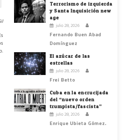
Terrorismo de izquierda
y Santa Inquisición new
age
il
julio 28, 2026
Fernando Buen Abad
Es
Domínguez
os
o.
El azúcar de las
estrellas
julio 28, 2026
Frei Betto
Cuba en la encrucijada
del “nuevo orden
trumpista/fascista”
julio 28, 2026
Enrique Ubieta Gómez.