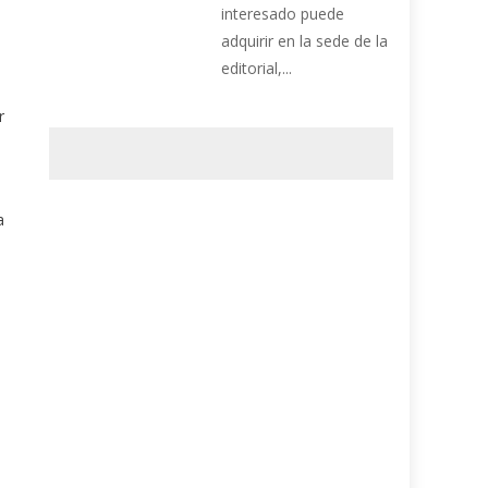
interesado puede
adquirir en la sede de la
editorial,...
r
a
s