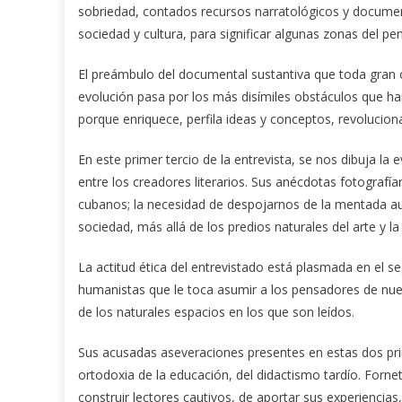
sobriedad, contados recursos narratológicos y documen
sociedad y cultura, para significar algunas zonas del pe
El preámbulo del documental sustantiva que toda gran ob
evolución pasa por los más disímiles obstáculos que han
porque enriquece, perfila ideas y conceptos, revoluciona
En este primer tercio de la entrevista, se nos dibuja la e
entre los creadores literarios. Sus anécdotas fotografían
cubanos; la necesidad de despojarnos de la mentada auto
sociedad, más allá de los predios naturales del arte y la 
La actitud ética del entrevistado está plasmada en el s
humanistas que le toca asumir a los pensadores de nue
de los naturales espacios en los que son leídos.
Sus acusadas aseveraciones presentes en estas dos prim
ortodoxia de la educación, del didactismo tardío. For
construir lectores cautivos, de aportar sus experiencia