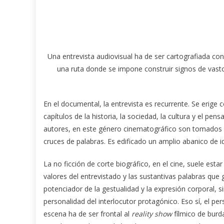
Una entrevista audiovisual ha de ser cartografiada co
una ruta donde se impone construir signos de vastos
En el documental, la entrevista es recurrente. Se erig
capítulos de la historia, la sociedad, la cultura y el p
autores, en este género cinematográfico son tomados
cruces de palabras. Es edificado un amplio abanico de id
La no ficción de corte biográfico, en el cine, suele es
valores del entrevistado y las sustantivas palabras que
potenciador de la gestualidad y la expresión corporal, s
personalidad del interlocutor protagónico. Eso sí, el pe
escena ha de ser frontal al
reality show
fílmico de burda