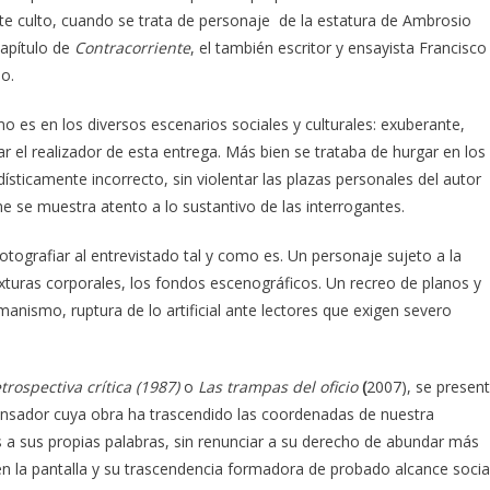
nte culto, cuando se trata de personaje de la estatura de Ambrosio
capítulo de
Contracorriente
, el también escritor y ensayista Francisco
o.
o es en los diversos escenarios sociales y culturales: exuberante,
r el realizador de esta entrega. Más bien se trataba de hurgar en los
ísticamente incorrecto, sin violentar las plazas personales del autor
me se muestra atento a lo sustantivo de las interrogantes.
otografiar al entrevistado tal y como es. Un personaje sujeto a la
exturas corporales, los fondos escenográficos. Un recreo de planos y
anismo, ruptura de lo artificial ante lectores que exigen severo
trospectiva crítica
(1987)
o
Las trampas del oficio
(
2007), se presen
n pensador cuya obra ha trascendido las coordenadas de nuestra
es a sus propias palabras, sin renunciar a su derecho de abundar más
en la pantalla y su trascendencia formadora de probado alcance social