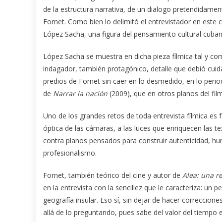
de la estructura narrativa, de un dialogo pretendidame
Fornet. Como bien lo delimitó el entrevistador en este 
López Sacha, una figura del pensamiento cultural cuban
López Sacha se muestra en dicha pieza fílmica tal y com
indagador, también protagónico, detalle que debió cuida
predios de Fornet sin caer en lo desmedido, en lo period
de
Narrar la nación
(2009), que en otros planos del fil
Uno de los grandes retos de toda entrevista fílmica es f
óptica de las cámaras, a las luces que enriquecen las t
contra planos pensados para construir autenticidad, hum
profesionalismo.
Fornet, también teórico del cine y autor de
Alea: una re
en la entrevista con la sencillez que le caracteriza: u
geografía insular. Eso sí, sin dejar de hacer correccion
allá de lo preguntando, pues sabe del valor del tiempo 