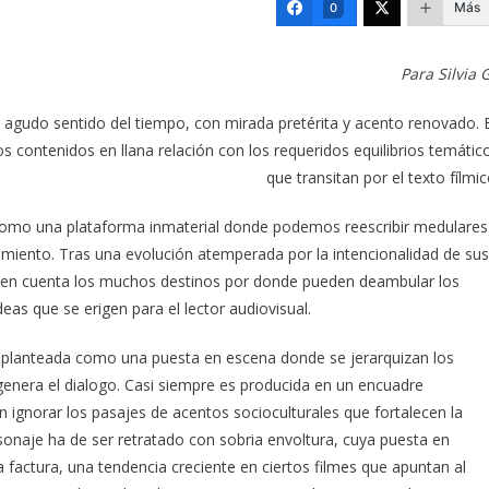
Más
0
Para Silvia G
n agudo sentido del tiempo, con mirada pretérita y acento renovado. 
 contenidos en llana relación con los requeridos equilibrios temátic
que transitan por el texto fílmic
e como una plataforma inmaterial donde podemos reescribir medulares
ensamiento. Tras una evolución atemperada por la intencionalidad de sus
 en cuenta los muchos destinos por donde pueden deambular los
eas que se erigen para el lector audiovisual.
tar planteada como una puesta en escena donde se jerarquizan los
 genera el dialogo. Casi siempre es producida en un encuadre
in ignorar los pasajes de acentos socioculturales que fortalecen la
rsonaje ha de ser retratado con sobria envoltura, cuya puesta en
 factura, una tendencia creciente en ciertos filmes que apuntan al