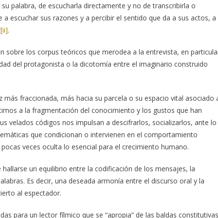
 su palabra, de escucharla directamente y no de transcribirla o
e a escuchar sus razones y a percibir el sentido que da a sus actos, a
”
[ii]
.
 sobre los corpus teóricos que merodea a la entrevista, en particula
idad del protagonista o la dicotomía entre el imaginario construido
vez más fraccionada, más hacia su parcela o su espacio vital asociado 
istimos a la fragmentación del conocimiento y los gustos que han
us velados códigos nos impulsan a descifrarlos, socializarlos, ante lo
temáticas que condicionan o intervienen en el comportamiento
ocas veces oculta lo esencial para el crecimiento humano.
allarse un equilibrio entre la codificación de los mensajes, la
alabras. Es decir, una deseada armonía entre el discurso oral y la
ierto al espectador.
das para un lector fílmico que se “apropia” de las baldas constitutiva