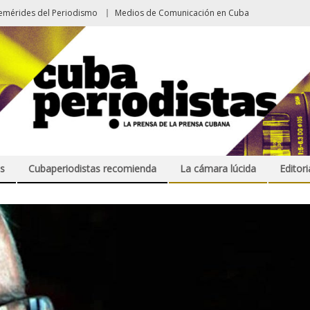
emérides del Periodismo
Medios de Comunicación en Cuba
s
Cubaperiodistas recomienda
La cámara lúcida
Editori