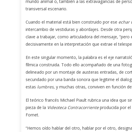
mundo animal o, también a las extravagancias de perso
transversal escenario.
Cuando el material está bien construido por ese
echar 
intercambio de vestiduras y abordajes. Desde otra pers
clave a trabajar, como articuladora del mensaje, “pero
decisivamente en la interpretación que extrae el telesp
En este singular momento, la palabra es el eje narratol
fílmica construida. Todo ello acompañado de una fotog
delineado por un montaje de austeras entradas, de corte
secundado por una banda sonora que legitime el dialo
estas
lumbres
, y muchas otras, conviven en función del 
El teórico francés Michael Piault rubrica una idea que si
pieza de la
Videoteca Contracorriente
producida por el 
Fornet.
“Hemos oído hablar del otro, hablar por el otro, designar