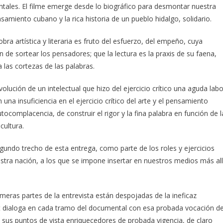
tales. El filme emerge desde lo biográfico para desmontar nuestra
nsamiento cubano y la rica historia de un pueblo hidalgo, solidario.
ra artística y literaria es fruto del esfuerzo, del empeño, cuya
 de sortear los pensadores; que la lectura es la praxis de su faena,
 las cortezas de las palabras.
volución de un intelectual que hizo del ejercicio crítico una aguda labo
 una insuficiencia en el ejercicio crítico del arte y el pensamiento
complacencia, de construir el rigor y la fina palabra en función de l
cultura.
egundo trecho de esta entrega, como parte de los roles y ejercicios
stra nación, a los que se impone insertar en nuestros medios más al
eras partes de la entrevista están despojadas de la ineficaz
net dialoga en cada tramo del documental con esa probada vocación d
s, sus puntos de vista enriquecedores de probada vigencia, de claro