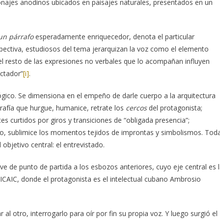
najes anodinos ubicados en paisajes naturales, presentados en un
un párrafo
esperadamente enriquecedor, denota el particular
pectiva, estudiosos del tema jerarquizan la voz como el elemento
 el resto de las expresiones no verbales que lo acompañan influyen
ectador”
[i]
.
ógico. Se dimensiona en el empeño de darle cuerpo a la arquitectura
rafía que hurgue, humanice, retrate los
cercos
del protagonista;
s curtidos por giros y transiciones de “obligada presencia”;
go, sublimice los momentos tejidos de improntas y simbolismos. Tod
objetivo central: el entrevistado.
rve de punto de partida a los esbozos anteriores, cuyo eje central es 
ICAIC, donde el protagonista es el intelectual cubano Ambrosio
 al otro, interrogarlo para oír por fin su propia voz. Y luego surgió el