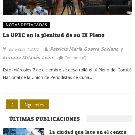
NOTAS DESTACADAS
La UPEC en la plenitud de su IX Pleno
Patricia María Guerra Soriano y
diciembre 7, 2022
Enrique Milanés León
Comment(0)
Este miércoles 7 de diciembre se desarrolló el IX Pleno del Comité
Nacional de la Unión de Periodistas de Cuba...
Navegación
1
2
Siguientes
de
ÚLTIMAS PUBLICACIONES
entradas
La ciudad que late en el centro