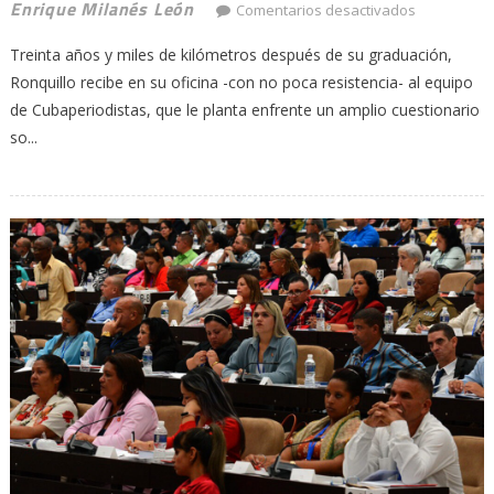
en
Enrique Milanés León
Comentarios desactivados
Ricardo
Treinta años y miles de kilómetros después de su graduación,
Ronquillo:
“Sin
Ronquillo recibe en su oficina -con no poca resistencia- al equipo
audacia
de Cubaperiodistas, que le planta enfrente un amplio cuestionario
no
so...
se
podrá
transforma
la
prensa
cubana”