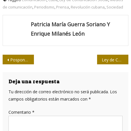
de comunicación
,
Periodismo
,
Prensa
,
Revolución cubana
,
Sociedad
Patricia María Guerra Soriano Y
Enrique Milanés León
Navegación
Posponen en Cuba aprobación de Ley de Comunicación Social
Ley de Comunicación, más debate todavía
de
entradas
Deja una respuesta
Tu dirección de correo electrónico no será publicada.
Los
campos obligatorios están marcados con
*
Comentario
*