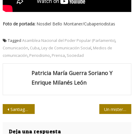
Foto de portada:
Nosdiel Bello Montaner/Cubaperiodistas
Tagged
Asamblea Nacional del Poder Popular (Parlamento)
,
Comunicación
,
Cuba
,
Ley de Comunicación Social
,
Medios de
comunicación
,
Periodismo
,
Prensa
,
Sociedad
Patricia María Guerra Soriano Y
Enrique Milanés León
Navegación
Santiago Lajes: Ciencia del bien en la comunicación
Un misterioso humano extinto dio forma a nuestro sistema inmunológico
de
entradas
Deja una respuesta