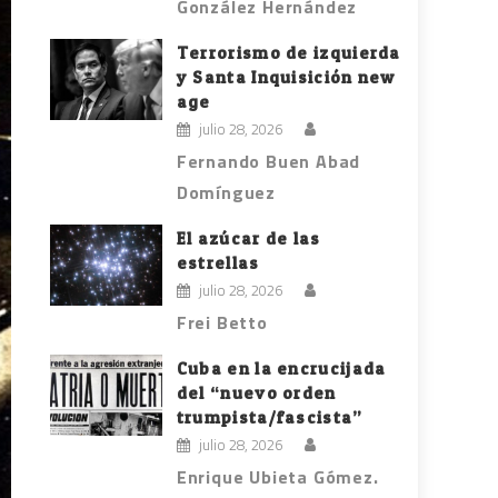
González Hernández
Terrorismo de izquierda
y Santa Inquisición new
age
julio 28, 2026
Fernando Buen Abad
Domínguez
El azúcar de las
estrellas
julio 28, 2026
Frei Betto
Cuba en la encrucijada
del “nuevo orden
trumpista/fascista”
julio 28, 2026
Enrique Ubieta Gómez.