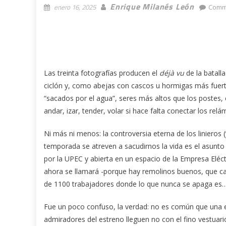
Enrique Milanés León
enero 16, 2025
Comm
Las treinta fotografías producen el
déjà vu
de la batalla
ciclón y, como abejas con cascos u hormigas más fuer
“sacados por el agua”, seres más altos que los postes
andar, izar, tender, volar si hace falta conectar los re
Ni más ni menos: la controversia eterna de los liniero
temporada se atreven a sacudirnos la vida es el asunto
por la UPEC y abierta en un espacio de la Empresa Eléct
ahora se llamará -porque hay remolinos buenos, que ca
de 1100 trabajadores donde lo que nunca se apaga es…
Fue un poco confuso, la verdad: no es común que una ex
admiradores del estreno lleguen no con el fino vestuario