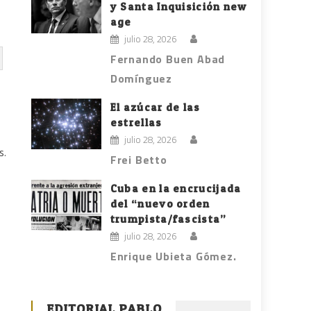
y Santa Inquisición new
age
julio 28, 2026
Fernando Buen Abad
Domínguez
El azúcar de las
estrellas
julio 28, 2026
s.
Frei Betto
Cuba en la encrucijada
del “nuevo orden
trumpista/fascista”
julio 28, 2026
Enrique Ubieta Gómez.
EDITORIAL PABLO