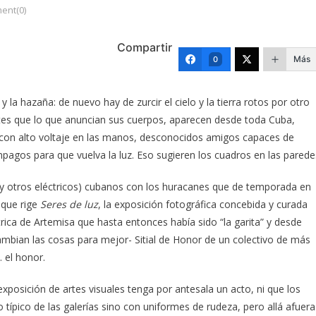
ent(0)
Compartir
Más
0
 y la hazaña: de nuevo hay de zurcir el cielo y la tierra rotos por otro
tes que lo que anuncian sus cuerpos, aparecen desde toda Cuba,
, con alto voltaje en las manos, desconocidos amigos capaces de
lámpagos para que vuelva la luz. Eso sugieren los cuadros en las parede
s (y otros eléctricos) cubanos con los huracanes que de temporada en
 que rige
Seres de luz
, la exposición fotográfica concebida y curada
rica de Artemisa que hasta entonces había sido “la garita” y desde
mbian las cosas para mejor- Sitial de Honor de un colectivo de más
 el honor.
posición de artes visuales tenga por antesala un acto, ni que los
 típico de las galerías sino con uniformes de rudeza, pero allá afuera