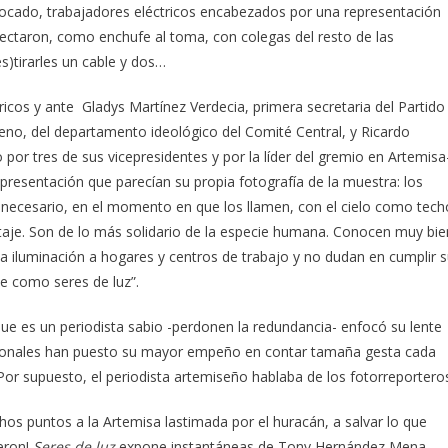
ocado, trabajadores eléctricos encabezados por una representación
ectaron, como enchufe al toma, con colegas del resto de las
es)tirarles un cable y dos…
tricos y ante Gladys Martínez Verdecia, primera secretaria del Partido
oreno, del departamento ideológico del Comité Central, y Ricardo
or tres de sus vicepresidentes y por la líder del gremio en Artemisa
presentación que parecían su propia fotografía de la muestra: los
ea necesario, en el momento en que los llamen, con el cielo como tech
voltaje. Son de lo más solidario de la especie humana. Conocen muy bie
y la iluminación a hogares y centros de trabajo y no dudan en cumplir 
e como seres de luz”.
 que es un periodista sabio -perdonen la redundancia- enfocó su lente
ofesionales han puesto su mayor empeño en contar tamaña gesta cada
 Por supuesto, el periodista artemiseño hablaba de los fotorreportero
os puntos a la Artemisa lastimada por el huracán, a salvar lo que
ieron!
Seres de luz
expone instantáneas de Tony Hernández Mena,