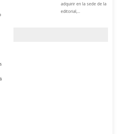
adquirir en la sede de la
editorial,...
o
s
á
a