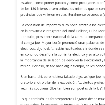
estaban, como primer público y como protagonista enf
de los 130 linieros artemiseños, los mismos que se con
provincias que vinieron en días literalmente oscuros a (
La confusión del reportero duró poco: frente a los eléc
en la provincia e integrante del Buró Político; Liuba M
Ronquillo, presidente nacional de la UPEC -acompañado p
el colega Joel Mayor Lorán pronunció unas palabras de 
eléctricos, dijo Joel, “… están habituados a ir donde s
en continuo desafío a la corriente eléctrica y su alto 
la importancia de su labor, de devolver la electricidad 
misión. Por eso, desde hace algún tiempo, se les conoc
Bien hasta ahí, pero hubiera faltado algo, así que Joel,
oratorio al otro pilar de la exposición: “… ciertos pr
vez más cotidiana. Ellos también son poetas de la luz”.
Es que también los fotorreporteros llegaron desde much
mejor saben: la memoria en imágenes. ¡Y vaya si lo hic