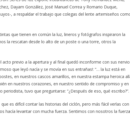
ánchez, Dayam González, José Manuel Correa y Romario Duque,
s suyos-, a respaldar el trabajo que colegas del lente artemiseños com
ntas que tienen en común la luz, lineros y fotógrafos inspiraron la
nos la rescatan desde lo alto de un poste o una torre, otros la
l acto previo a la apertura y al final quedó inconforme con sus nervio
moso que leyó nacía y se movía en sus entrañas!: “… la luz está en
 postes, en nuestros cascos amarillos, en nuestra estampa heroica all
ambién en nuestros corazones, en nuestro sentido de compromiso y en
 periodista, tuvo que preguntarse: “¿Después de eso, qué escribo?”.
ue es difícil contar las historias del ciclón, pero más fácil verlas con
nos hacía levantar con mucha fuerza. Sentimos con nosotros la fuerz