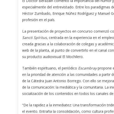
El Doctor Berazaín comentó la importancia del humor pa
especialmente del entrevistado. Entre los paradigmas
Héctor Zumbado, Enrique Núñez Rodríguez y Manuel Gonz
profesión en el país.
La presentación de proyectos en concurso comenzó con “L
Sancti Spíritus
, centrada en la experiencia en el emple
creada gracias a la colaboración de colegas y académico
web de la planta, al punto de convertirlo en el canal 
su producto audiovisual El Mochilero.
También espirituano, el periódico
Escambray
propone en
en la prioridad de atención a las comunidades a partir d
de la Cátedra Juan Antonio Borrego. Con ello se mejora 
de la comunicación: la mediática y la comunitaria. La ini
socialización de los contenidos en todos los canales d
“De la rapidez a la inmediatez: Una transformación trid
el evento. Entraña la consolidación, como cultura profe