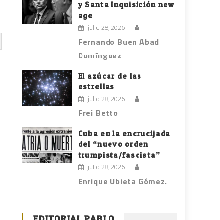
y Santa Inquisición new
age
julio 28, 2026
Fernando Buen Abad
Domínguez
El azúcar de las
a
estrellas
julio 28, 2026
Frei Betto
Cuba en la encrucijada
del “nuevo orden
trumpista/fascista”
julio 28, 2026
Enrique Ubieta Gómez.
EDITORIAL PABLO