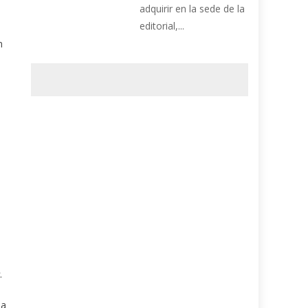
adquirir en la sede de la
editorial,...
n
.
.
 a