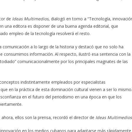
ctor de
Ideas Multimedios
, dialogó en torno a “Tecnología, innovació
en una editora es disponer de una buena agenda editorial, que
uado empleo de la tecnología resolverá el resto.
a comunicación a lo largo de la historia y destacó que no solo ha
e consumimos información. Al respecto, ilustró esa sentencia con la
stodiado” comunicacionalmente por los principales magnates de las
s conceptos indistintamente empleados por especialistas
 que en la práctica de esta dominación cultural vienen a ser lo mismo
esconfianza en el futuro del periodismo en una época en que los
biertamente.
ahora, ellos son la prensa, recordó el director de
Ideas Multimedios
 innovación en los medios cubanos para adaptarse más rápidamente