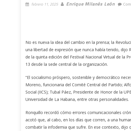
Enrique Milanés León
febrero 11, 2025
Com
No es nueva la idea del cambio en la prensa; la Revoluc
una libertad de expresión que nunca había tenido, dijo R
de la quinta edición del Festival Nacional Virtual de la P
13 desde la sede central de la organización.
“El socialismo próspero, sostenible y democrático nece
Moreno, funcionaria del Comité Central del Partido; Al
Social (IICS); Tubal Páez, Presidente de Honor de la UP
Universidad de La Habana, entre otras personalidades.
Ronquillo recordó cómo errores comunicacionales crónic
acotó que, al cabo, en los días que corren, a una human
combatir la infodemia que sufre. En ese contexto, dijo q