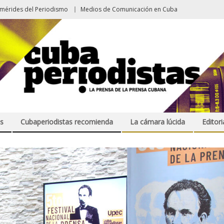
emérides del Periodismo
Medios de Comunicación en Cuba
s
Cubaperiodistas recomienda
La cámara lúcida
Editori