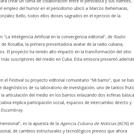
ra crear un clima de colaboración entre el periodista y sus fuentes,
 del empleo del humor en el periodismo ubicó a Marcos Behemaras,
ález Bello, todos ellos dioses sagrados en el ejercicio de la
a Inteligencia Artificial en la convergencia editorial”, de
Radio
o de Rosalba, la primera presentadora avatar de la radio cubana,
s. El proyecto ha tenido alto impacto en la transformación del sitio
con más suscriptores del medio en Cuba. Esta emisora presentó ademá
 el Festival su proyecto editorial comunitario “Mi barrio”, que se ba
e diagnósticos de su laboratorio de investigación, uno de tantos frut
la articulación del medio en los barrios enlazando dos esferas básic
ciativa implica participación social, espacios de intercambio directo y
e
Escambray
.
imensional”, es la apuesta de la
Agencia Cubana de Noticias
(ACN) e
sional, de cambios estructurales y tecnológicos previos que ahora