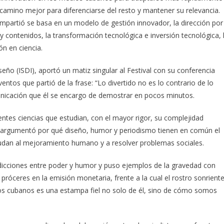
l camino mejor para diferenciarse del resto y mantener su relevancia.
partió se basa en un modelo de gestión innovador, la dirección por
 contenidos, la transformación tecnológica e inversión tecnológica, 
ón en ciencia.
seño (ISDI), aportó un matiz singular al Festival con su conferencia
tos que partió de la frase: “Lo divertido no es lo contrario de lo
omunicación que él se encargo de demostrar en pocos minutos.
entes ciencias que estudian, con el mayor rigor, su complejidad
s, argumentó por qué diseño, humor y periodismo tienen en común el
 ayudan al mejoramiento humano y a resolver problemas sociales.
adicciones entre poder y humor y puso ejemplos de la gravedad con
próceres en la emisión monetaria, frente a la cual el rostro sonrient
sos cubanos es una estampa fiel no solo de él, sino de cómo somos