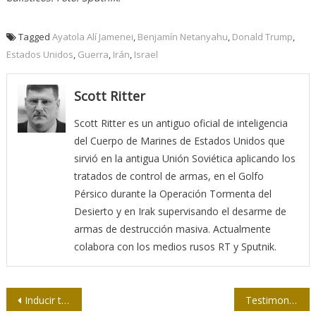
Tagged
Ayatola Alí Jamenei
,
Benjamín Netanyahu
,
Donald Trump
,
Estados Unidos
,
Guerra
,
Irán
,
Israel
Scott Ritter
Scott Ritter es un antiguo oficial de inteligencia
del Cuerpo de Marines de Estados Unidos que
sirvió en la antigua Unión Soviética aplicando los
tratados de control de armas, en el Golfo
Pérsico durante la Operación Tormenta del
Desierto y en Irak supervisando el desarme de
armas de destrucción masiva. Actualmente
colabora con los medios rusos RT y Sputnik.
Navegación
Inducir tolerancia, salvar vidas: La historia clínica de Jusvinza
Testimonia ACNU admiración por el periodista cubano Pedro Martínez Pirez