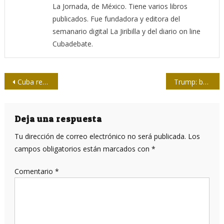
La Jornada, de México. Tiene varios libros
publicados. Fue fundadora y editora del
semanario digital La Jiribilla y del diario on line
Cubadebate.
Navegación
Cuba rechaza de manera contundente agresión militar a Venezuela
Trump: bombardeo y secuestro
de
entradas
Deja una respuesta
Tu dirección de correo electrónico no será publicada.
Los
campos obligatorios están marcados con
*
Comentario
*