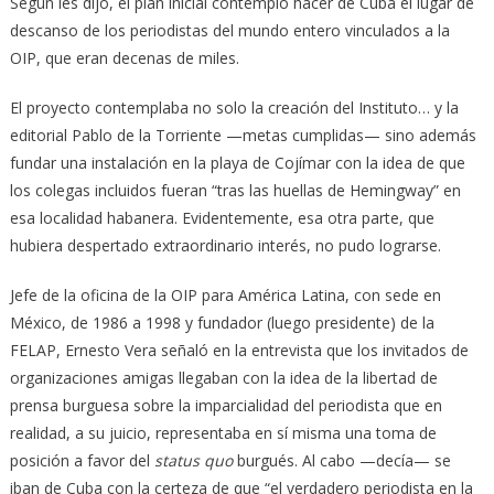
Según les dijo, el plan inicial contempló hacer de Cuba el lugar de
descanso de los periodistas del mundo entero vinculados a la
OIP, que eran decenas de miles.
El proyecto contemplaba no solo la creación del Instituto… y la
editorial Pablo de la Torriente —metas cumplidas— sino además
fundar una instalación en la playa de Cojímar con la idea de que
los colegas incluidos fueran “tras las huellas de Hemingway” en
esa localidad habanera. Evidentemente, esa otra parte, que
hubiera despertado extraordinario interés, no pudo lograrse.
Jefe de la oficina de la OIP para América Latina, con sede en
México, de 1986 a 1998 y fundador (luego presidente) de la
FELAP, Ernesto Vera señaló en la entrevista que los invitados de
organizaciones amigas llegaban con la idea de la libertad de
prensa burguesa sobre la imparcialidad del periodista que en
realidad, a su juicio, representaba en sí misma una toma de
posición a favor del
status quo
burgués. Al cabo —decía— se
iban de Cuba con la certeza de que “el verdadero periodista en la