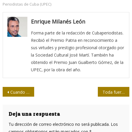
Periodistas de Cuba (UPEC)
Enrique Milanés León
Forma parte de la redacción de Cubaperiodistas.
Recibió el Premio Patria en reconocimiento a
sus virtudes y prestigio profesional otorgado por
la Sociedad Cultural José Martí. También ha
obtenido el Premio Juan Gualberto Gómez, de la
UPEC, por la obra del año.
Navegación
Cuando María Corina Machado ganó el Premio Nobel de la Paz, la “paz” perdió su significado
Toda fuerza política necesita héroes, pero…
de
entradas
Deja una respuesta
Tu dirección de correo electrónico no será publicada.
Los
campos obligatorios están marcados con
*