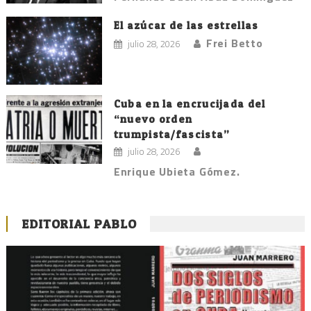
El azúcar de las estrellas
Frei Betto
julio 28, 2026
Cuba en la encrucijada del
“nuevo orden
trumpista/fascista”
julio 28, 2026
Enrique Ubieta Gómez.
EDITORIAL PABLO