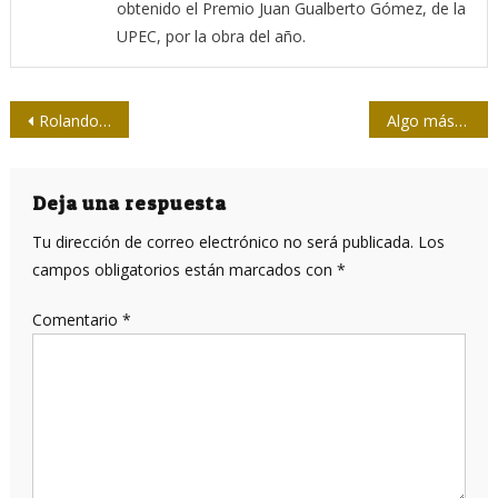
obtenido el Premio Juan Gualberto Gómez, de la
UPEC, por la obra del año.
Navegación
Rolando Pérez Betancourt: “Yo prefiero el riesgo”
Algo más sobre la prosperidad en el pensamiento y los actos de José Martí
de
entradas
Deja una respuesta
Tu dirección de correo electrónico no será publicada.
Los
campos obligatorios están marcados con
*
Comentario
*