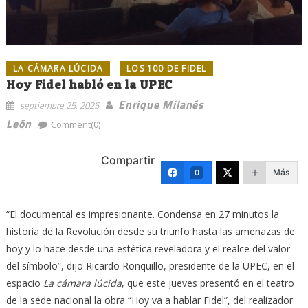
LA CÁMARA LÚCIDA
LOS 100 DE FIDEL
Hoy Fidel habló en la UPEC
Enrique Milanés
septiembre 25, 2025
León
Comment(0)
Compartir
Más
0
“El documental es impresionante. Condensa en 27 minutos la
historia de la Revolución desde su triunfo hasta las amenazas de
hoy y lo hace desde una estética reveladora y el realce del valor
del símbolo”, dijo Ricardo Ronquillo, presidente de la UPEC, en el
espacio
La cámara lúcida
, que este jueves presentó en el teatro
de la sede nacional la obra “Hoy va a hablar Fidel”, del realizador