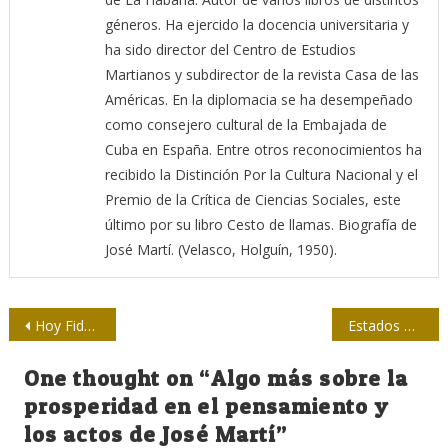
géneros. Ha ejercido la docencia universitaria y
ha sido director del Centro de Estudios
Martianos y subdirector de la revista Casa de las
Américas. En la diplomacia se ha desempeñado
como consejero cultural de la Embajada de
Cuba en España. Entre otros reconocimientos ha
recibido la Distinción Por la Cultura Nacional y el
Premio de la Crítica de Ciencias Sociales, este
último por su libro Cesto de llamas. Biografía de
José Martí. (Velasco, Holguín, 1950).
Navegación
Hoy Fidel habló en la UPEC
Estados Unidos y el “capitalismo fascista”
de
One thought on “
Algo más sobre la
entradas
prosperidad en el pensamiento y
los actos de José Martí
”