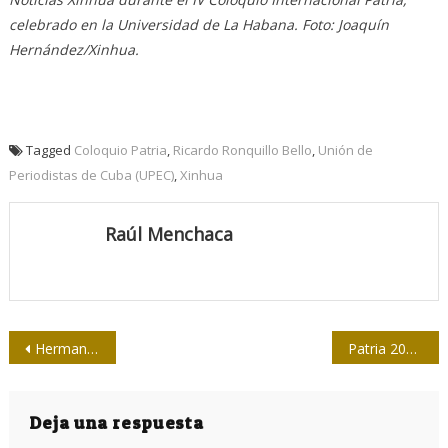
celebrado en la Universidad de La Habana. Foto: Joaquín
Hernández/Xinhua.
Tagged
Coloquio Patria
,
Ricardo Ronquillo Bello
,
Unión de
Periodistas de Cuba (UPEC)
,
Xinhua
Raúl Menchaca
Navegación
Hermanos de prensa a pueblo: Vietnam y Cuba
Patria 2025: el pueblo de teleSur distingue a tres ciudadanos
de
entradas
Deja una respuesta