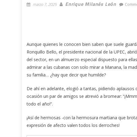
Enrique Milanés León
marzo 7, 2025
Comme
Aunque quienes le conocen bien saben que suele guarda
Ronquillo Bello, el presidente nacional de la UPEC, abr
del sector, en un almuerzo especial dispuesto para ella
admirar a las cubanas con solo mirar a Manana, la mad
su familia… ¿hay que decir que humilde?
De ahí en adelante, elogió a tantas, pidiendo aplausos d
ocasión un par de amigos se atrevió a bromear: “¡Mmm…
todo el año!”.
¡Así de hermosas -con la hermosura martiana que brota 
expresión de afecto valen todos los derroches!