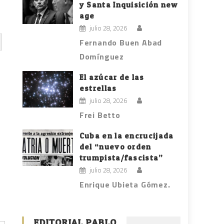
y Santa Inquisición new
age
julio 28, 2026
Fernando Buen Abad
Domínguez
El azúcar de las
estrellas
julio 28, 2026
Frei Betto
Cuba en la encrucijada
del “nuevo orden
trumpista/fascista”
julio 28, 2026
Enrique Ubieta Gómez.
EDITORIAL PABLO