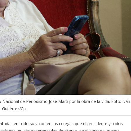
Nacional de Periodismo José Martí por la obra de la vida. Foto: Iván
Gutiérrez/Cp.
sentadas en todo su valor; en las colegas que el presidente y todos
ciclones, quizás esperanzadas de citarse, en el lugar del mayor