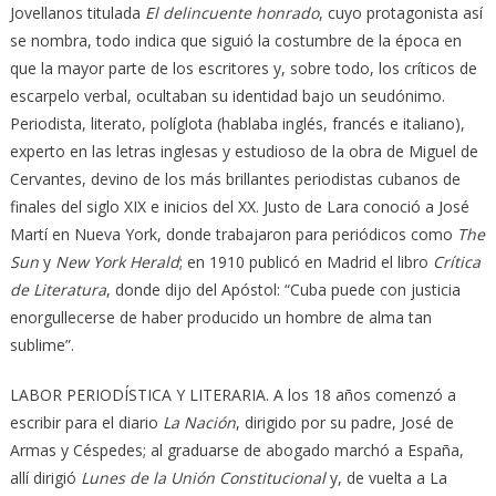
Jovellanos titulada
El delincuente honrado
, cuyo protagonista así
se nombra, todo indica que siguió la costumbre de la época en
que la mayor parte de los escritores y, sobre todo, los críticos de
escarpelo verbal, ocultaban su identidad bajo un seudónimo.
Periodista, literato, políglota (hablaba inglés, francés e italiano),
experto en las letras inglesas y estudioso de la obra de Miguel de
Cervantes, devino de los más brillantes periodistas cubanos de
finales del siglo XIX e inicios del XX. Justo de Lara conoció a José
Martí en Nueva York, donde trabajaron para periódicos como
The
Sun
y
New York Herald
; en 1910 publicó en Madrid el libro
Crítica
de Literatura
, donde dijo del Apóstol: “Cuba puede con justicia
enorgullecerse de haber producido un hombre de alma tan
sublime”.
LABOR PERIODÍSTICA Y LITERARIA. A los 18 años comenzó a
escribir para el diario
La Nación
, dirigido por su padre, José de
Armas y Céspedes; al graduarse de abogado marchó a España,
allí dirigió
Lunes de la Unión Constitucional
y, de vuelta a La