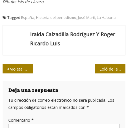
Dibujo: Isis de Lázaro.
Tagged
España
,
Historia del periodismo
,
José Martí
,
La Habana
Iraida Calzadilla Rodríguez Y Roger
Ricardo Luis
Navegación
Violeta Casal Díaz
Loló de la Torriente
de
entradas
Deja una respuesta
Tu dirección de correo electrónico no será publicada.
Los
campos obligatorios están marcados con
*
Comentario
*