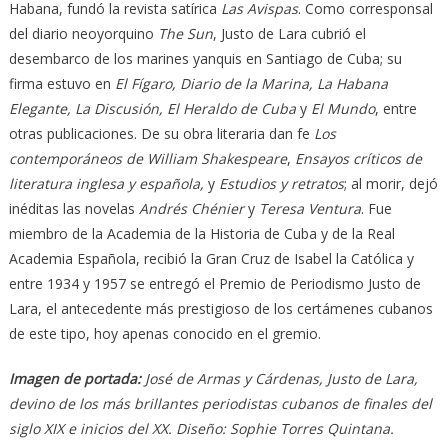
Habana, fundó la revista satírica
Las Avispas
. Como corresponsal
del diario neoyorquino
The Sun
, Justo de Lara cubrió el
desembarco de los marines yanquis en Santiago de Cuba; su
firma estuvo en
El Fígaro, Diario de la Marina, La Habana
Elegante, La Discusión, El Heraldo de Cuba
y
El Mundo
, entre
otras publicaciones. De su obra literaria dan fe
Los
contemporáneos de William Shakespeare
,
Ensayos críticos de
literatura inglesa y española,
y
Estudios y retratos
; al morir, dejó
inéditas las novelas
Andrés Chénier
y
Teresa Ventura
. Fue
miembro de la Academia de la Historia de Cuba y de la Real
Academia Española, recibió la Gran Cruz de Isabel la Católica y
entre 1934 y 1957 se entregó el Premio de Periodismo Justo de
Lara, el antecedente más prestigioso de los certámenes cubanos
de este tipo, hoy apenas conocido en el gremio.
Imagen de portada:
José de Armas y Cárdenas, Justo de Lara,
devino de los más brillantes periodistas cubanos de finales del
siglo XIX e inicios del XX. Diseño: Sophie Torres Quintana.