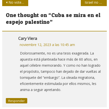
Navegación
No voten a Milei
Israel no quiere a la prensa como testigo en Palestina
de
One thought on “
Cuba se mira en el
entradas
espejo palestino
”
Cary Viera
noviembre 12, 2023 a las 10:45 am
Dolorosamente, no es una tesis exagerada. La
apuesta está planteada hace más de 60 años, en
aquel célebre memorando. Y como no han logrado
el propósito, tampoco han dejado de dar vueltas al
torniquete del “embargo”. La oleada migratoria,
eficientemente estimulada por ellos mismos, les
anima a seguir apretando.
Responder