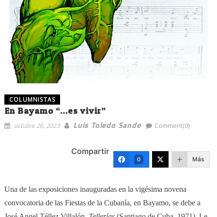
COLUMNISTAS
En Bayamo “…es vivir”
Luis Toledo Sande
octubre 26, 2023
Comment(0)
Compartir
Más
0
Una de las exposiciones inauguradas en la vigésima novena
convocatoria de las Fiestas de la Cubanía, en Bayamo, se debe a
José Angel Téllez Villalón,
Tellerías
(Santiago de Cuba, 1971). Le