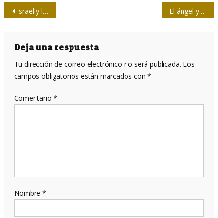
Navegación
Israel y la manipulación de la opinión pública mundial
El ángel y el genio del Instituto Internacional de Periodismo José Martí
de
entradas
Deja una respuesta
Tu dirección de correo electrónico no será publicada.
Los
campos obligatorios están marcados con
*
Comentario
*
Nombre
*