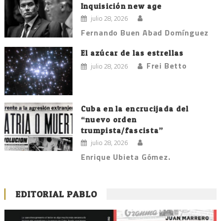
Inquisición new age
julio 28, 2026
Fernando Buen Abad Domínguez
El azúcar de las estrellas
Frei Betto
julio 28, 2026
Cuba en la encrucijada del
“nuevo orden
trumpista/fascista”
julio 28, 2026
Enrique Ubieta Gómez.
EDITORIAL PABLO