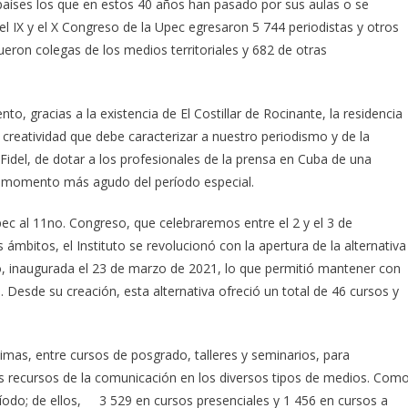
países los que en estos 40 años han pasado por sus aulas o se
el IX y el X Congreso de la Upec egresaron 5 744 periodistas y otros
ueron colegas de los medios territoriales y 682 de otras
, gracias a la existencia de El Costillar de Rocinante, la residencia
 creatividad que debe caracterizar a nuestro periodismo y de la
Fidel, de dotar a los profesionales de la prensa en Cuba de una
el momento más agudo del período especial.
ec al 11no. Congreso, que celebraremos entre el 2 y el 3 de
ámbitos, el Instituto se revolucionó con la apertura de la alternativa
mo, inaugurada el 23 de marzo de 2021, lo que permitió mantener con
 Desde su creación, esta alternativa ofreció un total de 46 cursos y
timas, entre cursos de posgrado, talleres y seminarios, para
los recursos de la comunicación en los diversos tipos de medios. Com
íodo; de ellos, 3 529 en cursos presenciales y 1 456 en cursos a