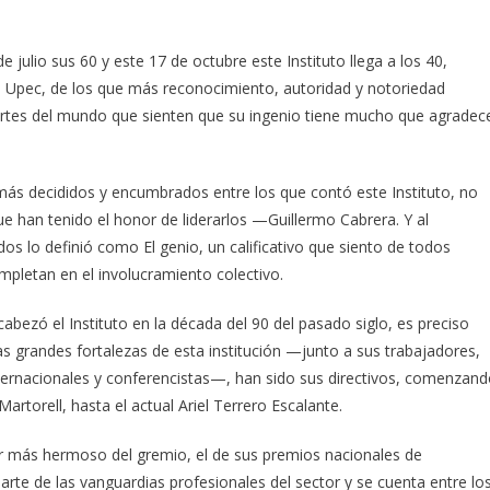
julio sus 60 y este 17 de octubre este Instituto llega a los 40,
a Upec, de los que más reconocimiento, autoridad y notoriedad
artes del mundo que sienten que su ingenio tiene mucho que agradec
 más decididos y encumbrados entre los que contó este Instituto, no
e han tenido el honor de liderarlos —Guillermo Cabrera. Y al
s lo definió como El genio, un calificativo que siento de todos
mpletan en el involucramiento colectivo.
ncabezó el Instituto en la década del 90 del pasado siglo, es preciso
las grandes fortalezas de esta institución —junto a sus trabajadores,
nternacionales y conferencistas—, han sido sus directivos, comenzan
rtorell, hasta el actual Ariel Terrero Escalante.
r más hermoso del gremio, el de sus premios nacionales de
rte de las vanguardias profesionales del sector y se cuenta entre lo