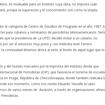
tero, es invaluable para un Instituto cuya obra, no importa cuán
tará, porque la superación y el conocimiento son como la utopía,
ituto la categoría de Centro de Estudios de Posgrado en el año 1987. A
cter para cubanos y seminarios de periodistas latinoamericanos. Serí
e que la presidencia de La UPEC decidió incluir a un cubano, no
nó por ser el entonces muy joven y con melenita Ariel Terrero
a continuidad diríamos ahora al verlo al frente de aquel lugar que lo
ón y del mundo marcados por la impronta del Instituto desde que
nternacional de Periodistas (OIP), que favorecía el sistema de escuela
aba en Praga, República de Checoslovaquia, donde también radicaba l
a. Desde ese momento, como nos revela Eduardo Yassells la Upec
rsos de varios meses de duración, a través de organizaciones afines
Periodistas.