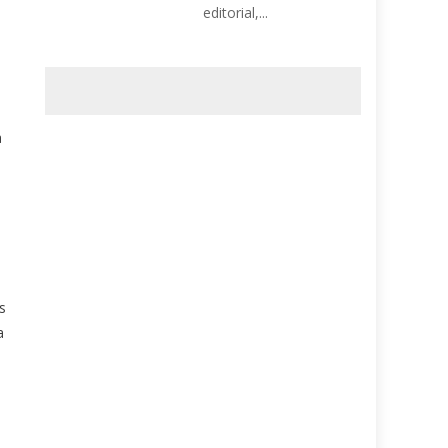
editorial,...
a
s
a