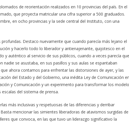
lomados de reorientación realizados en 10 provincias del país. En el
ado, que proyecta matricular una cifra superior a 500 graduados.
bre, en ocho provincias y la sede central del Instituto, con una
más profundas. Destaco nuevamente que cuando parecía más lejano el
ión y hacerlo todo lo liberador y antienajenante, quijotesco en el
y auténtico al servicio de sus públicos, cuando a veces parecía qu
ión nadie se asustaba, en sus pasillos y sus aulas se espantaban
que ahora contamos para enfrentar las distorsiones de ayer, y las
ación del Estado y del Gobierno, una inédita Ley de Comunicación e
rmación y Comunicación y un experimento para transformar los model
s escalas del sistema de prensa.
las más inclusivas y respetuosas de las diferencias y derribar
. Basta mencionar las simientes liberadoras de atavismos surgidas de
eres que convoca, en las que tuvo un liderazgo significativo la