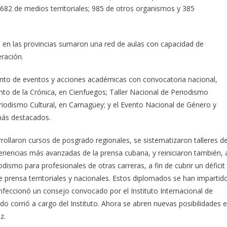
1 682 de medios territoriales; 985 de otros organismos y 385
a en las provincias sumaron una red de aulas con capacidad de
eración.
nto de eventos y acciones académicas con convocatoria nacional,
nto de la Crónica, en Cienfuegos; Taller Nacional de Periodismo
riodismo Cultural, en Camagüey; y el Evento Nacional de Género y
más destacados.
rollaron cursos de posgrado regionales, se sistematizaron talleres d
riencias más avanzadas de la prensa cubana, y reiniciaron también, 
odismo para profesionales de otras carreras, a fin de cubrir un déficit
 prensa territoriales y nacionales. Estos diplomados se han impartid
feccionó un consejo convocado por el Instituto Internacional de
ado corrió a cargo del Instituto. Ahora se abren nuevas posibilidades 
z.