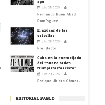
age
julio 28, 2026
Fernando Buen Abad
Domínguez
El azúcar de las
estrellas
julio 28, 2026
Frei Betto
Cuba en la encrucijada
ó
del “nuevo orden
o
trumpista/fascista”
julio 28, 2026
Enrique Ubieta Gómez.
EDITORIAL PABLO