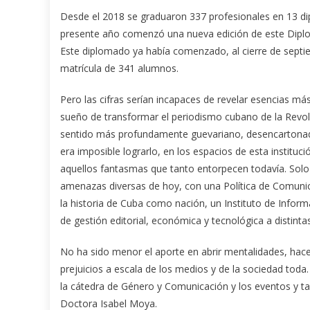
Desde el 2018 se graduaron 337 profesionales en 13 dip
presente año comenzó una nueva edición de este Diplom
Este diplomado ya había comenzado, al cierre de septiem
matrícula de 341 alumnos.
Pero las cifras serían incapaces de revelar esencias 
sueño de transformar el periodismo cubano de la Revoluc
sentido más profundamente guevariano, desencartonado 
era imposible lograrlo, en los espacios de esta instituc
aquellos fantasmas que tanto entorpecen todavía. Solo 
amenazas diversas de hoy, con una Política de Comunic
la historia de Cuba como nación, un Instituto de Info
de gestión editorial, económica y tecnológica a distinta
No ha sido menor el aporte en abrir mentalidades, hacer
prejuicios a escala de los medios y de la sociedad toda
la cátedra de Género y Comunicación y los eventos y tall
Doctora Isabel Moya.